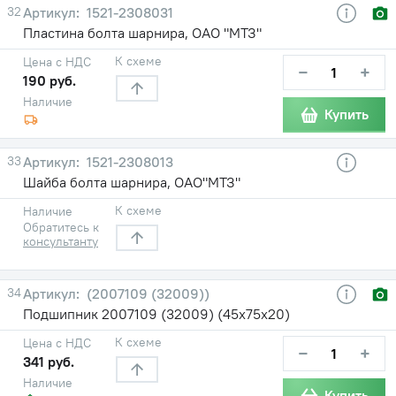
32
1521-2308031
Пластина болта шарнира, ОАО "МТЗ"
К схеме
Цена с НДС
−
+
190 руб.
Наличие
Купить
33
1521-2308013
Шайба болта шарнира, ОАО"МТЗ"
К схеме
Наличие
Обратитесь к
консультанту
34
(2007109 (32009))
Подшипник 2007109 (32009) (45х75х20)
К схеме
Цена с НДС
−
+
341 руб.
Наличие
Купить