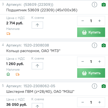
3
(53609 (22309))
Подшипник 53609 (22309) (45х100х36)
К схеме
Цена с НДС
−
+
2 714 руб.
Наличие
Купить
4
1520-2308038
Кольцо распорное, ОАО "МТЗ"
К схеме
Цена с НДС
−
+
1 260 руб.
Наличие
Купить
5
1520-2308062-05
Шестерня ПВМ (z=28/40), ОАО "МЗШ"
К схеме
Цена с НДС
−
+
36 050 руб.