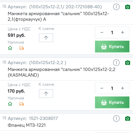
18
(100х125х12-2,1/ 202-1721088-40)
Манжета армированная "сальник" 100х125х12-
2,1(фторкаучук) А
К схеме
Цена с НДС
−
+
591 руб.
Наличие
Купить
18
(100х125х12-2,2 )
Манжета армированная "сальник" 100х125х12-2,2
(KASMALAND)
К схеме
Цена с НДС
−
+
170 руб.
Наличие
Купить
19
1521-2308017
Фланец МТЗ-1221