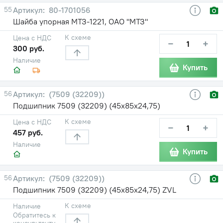
55
80-1701056
Шайба упорная МТЗ-1221, ОАО "МТЗ"
К схеме
Цена с НДС
−
+
300 руб.
Наличие
Купить
56
(7509 (32209))
Подшипник 7509 (32209) (45х85х24,75)
К схеме
Цена с НДС
−
+
457 руб.
Наличие
Купить
56
(7509 (32209))
Подшипник 7509 (32209) (45х85х24,75) ZVL
К схеме
Наличие
Обратитесь к
консультанту