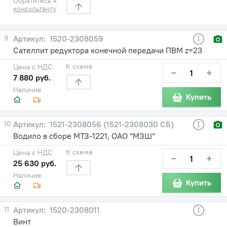
Обратитесь к
консультанту
9
1520-2308059
Сателлит редуктора конечной передачи ПВМ z=23
К схеме
Цена с НДС
−
+
7 880 руб.
Наличие
Купить
10
1521-2308056 (1521-2308030 СБ)
Водило в сборе МТЗ-1221, ОАО "МЗШ"
К схеме
Цена с НДС
−
+
25 630 руб.
Наличие
Купить
11
1520-2308011
Винт