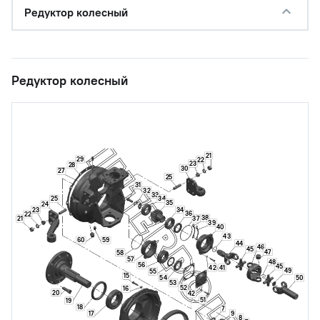
Редуктор колесный
Редуктор колесный
21
29
22
23
28
30
27
25
31
32
33
34
25
35
24
23
34
36
22
38
37
21
39
40
43
60
59
44
46
45
47
58
57
48
56
45
41
42
49
55
15
54
50
53
52
16
20
42
51
19
18
7
17
9
8