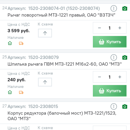
24
1520-2308074-01 (1520-2308074)
Рычаг поворотный МТЗ-1221 правый, ОАО “ВЗТЗЧ”
К схеме
Цена с НДС
−
+
3 599 руб.
Наличие
Купить
25
1520-2308079
Шпилька рычага ПВМ МТЗ-1221 М16х2-60, ОАО "МТЗ"
К схеме
Цена с НДС
−
+
240 руб.
Наличие
Купить
27
1520-2308015
Корпус редуктора (балочный мост) МТЗ-1221/1523,
ОАО "МТЗ"
К схеме
Цена с НДС