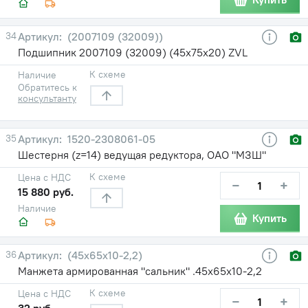
34
(2007109 (32009))
Подшипник 2007109 (32009) (45х75х20) ZVL
К схеме
Наличие
Обратитесь к
консультанту
35
1520-2308061-05
Шестерня (z=14) ведущая редуктора, ОАО "МЗШ"
К схеме
Цена с НДС
−
+
15 880 руб.
Наличие
Купить
36
(45х65х10-2,2)
Манжета армированная "сальник" .45х65х10-2,2
К схеме
Цена с НДС
−
+
32 руб.