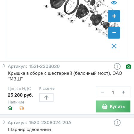
7
14
+
13
12
11
6
10
5
4
−
3
2
1
0
1521-2308020
Крышка в сборе с шестерней (балочный мост), ОАО
"МЗШ"
К схеме
Цена с НДС
−
+
25 280 руб.
Наличие
Купить
0
1520-2308024-20А
Шарнир сдвоенный