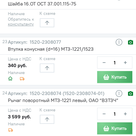
Шайба 16.ОТ ОСТ 37.001.115-75
К схеме
Наличие
Обратитесь к
консультанту
23
1520-2308077
Втулка конусная (d=16) МТЗ-1221/1523
К схеме
Цена с НДС
−
+
340 руб.
Наличие
Купить
24
1520-2308074 (1520-2308074-01)
Рычаг поворотный МТЗ-1221 левый, ОАО “ВЗТЗЧ”
К схеме
Цена с НДС
−
+
3 599 руб.
Наличие
Купить