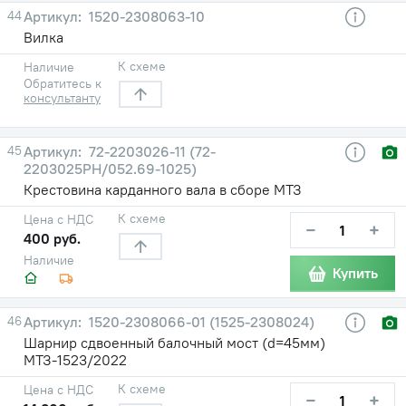
44
1520-2308063-10
Вилка
К схеме
Наличие
Обратитесь к
консультанту
45
72-2203026-11 (72-
2203025РН/052.69-1025)
Крестовина карданного вала в сборе МТЗ
К схеме
Цена с НДС
−
+
400 руб.
Наличие
Купить
46
1520-2308066-01 (1525-2308024)
Шарнир сдвоенный балочный мост (d=45мм)
МТЗ-1523/2022
К схеме
Цена с НДС
−
+