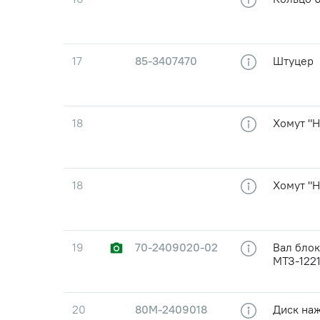
17
85-3407470
Штуцер
18
Хомут "
18
Хомут "
19
70-2409020-02
Вал бло
МТЗ-1221
20
80М-2409018
Диск на