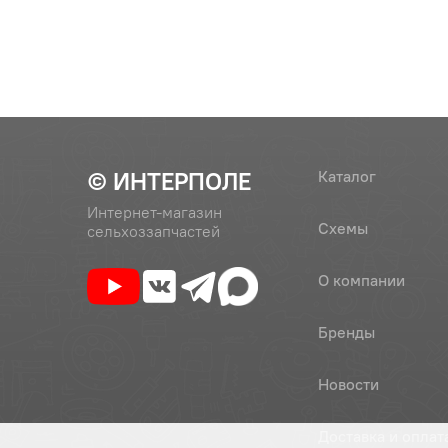
21
Кольцо 2
ГОСТ983
22
1221М-2409051
Проклад
© ИНТЕРПОЛЕ
Каталог
Интернет-магазин
Схемы
сельхоззапчастей
23
Болт М8-
О компании
Бренды
24
Шайба 8Т
Новости
25
80М-2409016
Диск пр
Доставка и оплат