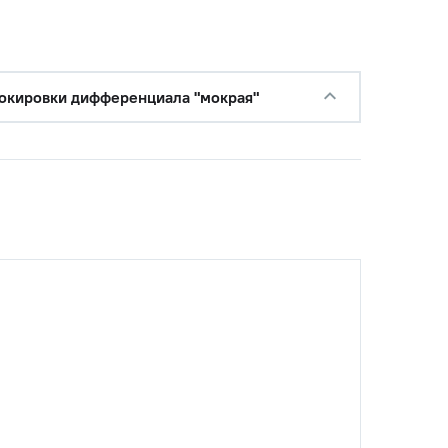
окировки дифференциала "мокрая"
с НДС
−
+
Купить
 руб.
с НДС
−
+
Купить
уб.