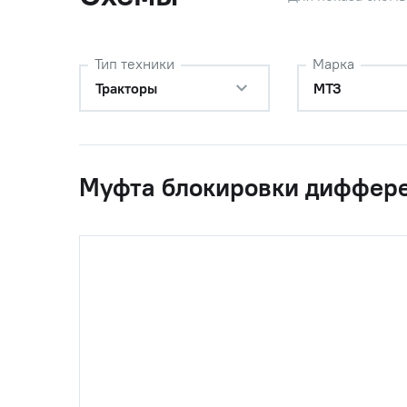
5
1221М-2409034-01
Крышка
Тип техники
Марка
Тракторы
МТЗ
6
70-2409030-Б
Крышка 
7
70-2409021
Диафраг
Муфта блокировки диффере
8
Болт М8-
9
Шайба 6Т
10
80М-2409037
Кольцо