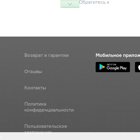
Обратитесь к
консультанту
05-215-58-2-2 ГОСТ18829-73/
Наличие
3-73
Обратитесь к
консультанту
ка
Наличие
Возврат и гарантии
Мобильное прило
Обратитесь к
консультанту
Отзывы
6gх40.88.35.019 ГОСТ7795-70
Наличие
Обратитесь к
Контакты
консультанту
Политика
 ОСТ 37.001.115-75
Наличие
конфиденциальности
Обратитесь к
консультанту
Пользовательское
омежуточный
Наличие
соглашение
а
Обратитесь к