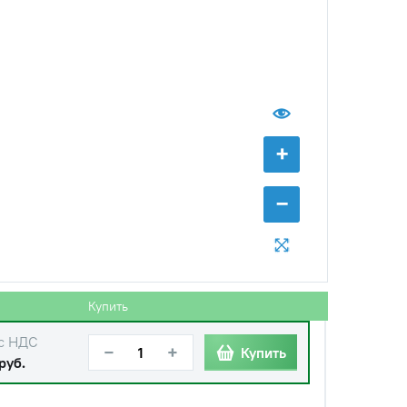
с НДС
−
+
Купить
+
б.
−
с НДС
−
+
Купить
б.
Купить
с НДС
−
+
Купить
руб.