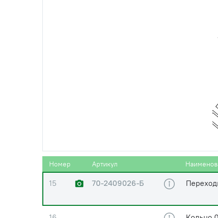
11
80М-2409036
Уплотни
12
70-2409033-Б
Ремкомп
(1824/А1824)
дифферен
13
70-2409027-А
Ремкомп
(1824/А1824)
дифферен
14
54-06-448-А
Пружина
Номер
Артикул
Наименов
15
70-2409026-Б
Переход
16
Кольцо 0