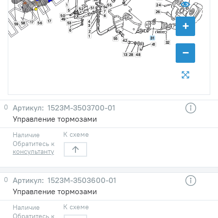
55
1
24
54
51
52
5
7
26
50
6
49
+
17
4
17
58
56
53
59
3
7
6
2
25
1
31
55
42
32
41
−
13
28
48
0
1523М-3503700-01
Управление тормозами
К схеме
Наличие
Обратитесь к
консультанту
0
1523М-3503600-01
Управление тормозами
К схеме
Наличие
Обратитесь к