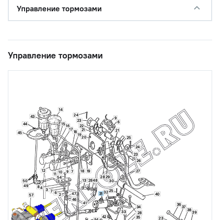
Управление тормозами
Управление тормозами
14
24
43
9
23
6
15
44
22
16
17
21
21
18
45
19
20
25
24
23
26
12
19
18
27
9
7
10
11
28
29
54
13
28
48
50
30
49
8
4
3
25
7
32
6
31
47
40
2
57
46
41
36
37
34
38
33
39
28
42
35
23
54