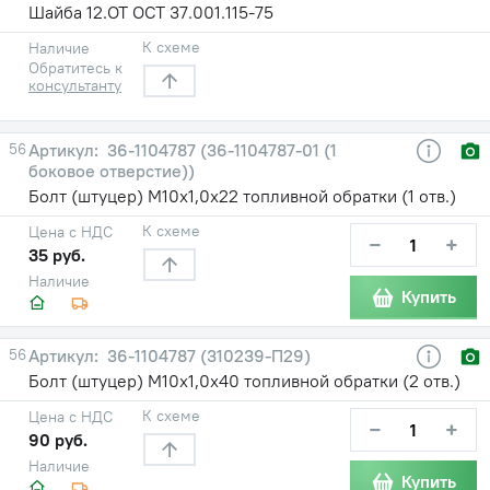
Шайба 12.ОТ ОСТ 37.001.115-75
К схеме
Наличие
Обратитесь к
консультанту
56
36-1104787 (36-1104787-01 (1
боковое отверстие))
Болт (штуцер) М10х1,0х22 топливной обратки (1 отв.)
К схеме
Цена с НДС
−
+
35 руб.
Наличие
Купить
56
36-1104787 (310239-П29)
Болт (штуцер) М10х1,0х40 топливной обратки (2 отв.)
К схеме
Цена с НДС
−
+
90 руб.
Наличие
Купить