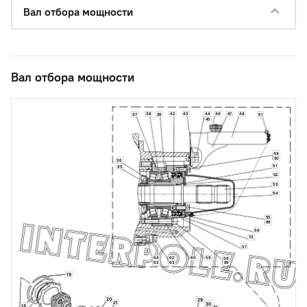
Вал отбора мощности
Вал отбора мощности
47
38
42
43
44
46
48
37
39
61
45
49
50
36
51
35
52
53
54
55
69
56
70
57
62
64
60
59
58
69
63
63
19
20
29
21
30
18