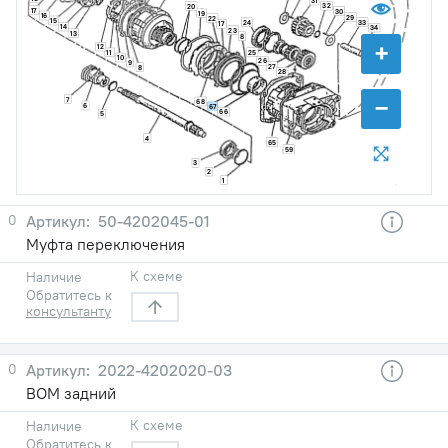
31
32
20
17
30
19
16
29
22
15
24
33
17
14
34
23
13
8
+
12
25
11
10
26
9
27
8
28
−
7
68
6
67
66
5
4
65
59
3
2
1
0
50-4202045-01
Муфта переключения
К схеме
Наличие
Обратитесь к
консультанту
0
2022-4202020-03
ВОМ задний
К схеме
Наличие
Обратитесь к