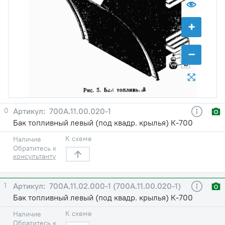
+
−
8
9
10
0
700А.11.00.020-1
Бак топливный левый (под квадр. крылья) К-700
К схеме
Наличие
Обратитесь к
консультанту
1
700А.11.02.000-1 (700А.11.00.020-1)
Бак топливный левый (под квадр. крылья) К-700
К схеме
Наличие
Обратитесь к