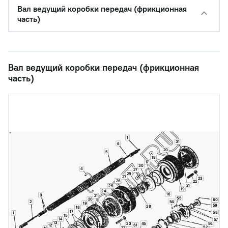
Вал ведущий коробки передач (фрикционная
часть)
Вал ведущий коробки передач (фрикционная
часть)
1
31
6
20
5
18
17
30
4
27
29
27
23
26
22
21
25
19
24
16
3
21
55
20
60
54
2
19
59
28
18
17
58
1
15
14
57
13
45
23
56
12
61
52
22