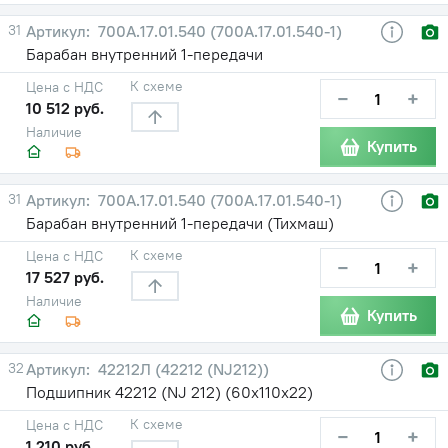
31
700А.17.01.540 (700А.17.01.540-1)
Барабан внутренний 1-передачи
К схеме
Цена с НДС
−
+
10 512 руб.
Наличие
Купить
31
700А.17.01.540 (700А.17.01.540-1)
Барабан внутренний 1-передачи (Тихмаш)
К схеме
Цена с НДС
−
+
17 527 руб.
Наличие
Купить
32
42212Л (42212 (NJ212))
Подшипник 42212 (NJ 212) (60х110х22)
К схеме
Цена с НДС
−
+
1 210 руб.