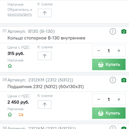
К схеме
Наличие
Обратитесь к
консультанту
37
В130 (В-130)
Кольцо стопорное В-130 внутреннее
К схеме
Цена с НДС
−
+
315 руб.
Наличие
Купить
38
2312КМ (2312 (N312))
Подшипник 2312 (N312) (60х130х31)
К схеме
Цена с НДС
−
+
2 450 руб.
Наличие
Купить
38
2312КМ (2312 (N312E))