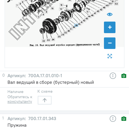
10
51
9
50
53
8
13
7
49
48
16
12
42
43
11
8
47
9
46
44
11
43
42
41
+
40
39
38
37
36
32
29
35
34
−
33
32
0
700А.17.01.010-1
Вал ведущий в сборе (бустерный) новый
К схеме
Наличие
Обратитесь к
консультанту
1
700.17.01.343
Пружина