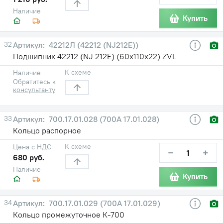
Наличие
Купить
32
42212Л (42212 (NJ212E))
Подшипник 42212 (NJ 212E) (60х110х22) ZVL
К схеме
Наличие
Обратитесь к
консультанту
33
700.17.01.028 (700А 17.01.028)
Кольцо распорное
К схеме
Цена с НДС
−
+
680 руб.
Наличие
Купить
34
700.17.01.029 (700А 17.01.029)
Кольцо промежуточное К-700