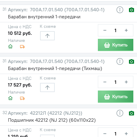
31
700А.17.01.540 (700А.17.01.540-1)
Барабан внутренний 1-передачи
К схеме
Цена с НДС
−
+
10 512 руб.
Наличие
Купить
31
700А.17.01.540 (700А.17.01.540-1)
Барабан внутренний 1-передачи (Тихмаш)
К схеме
Цена с НДС
−
+
17 527 руб.
Наличие
Купить
32
42212Л (42212 (NJ212))
Подшипник 42212 (NJ 212) (60х110х22)
К схеме
Цена с НДС
−
+
1 210 руб.