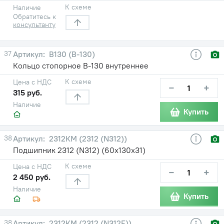
К схеме
Наличие
Обратитесь к
консультанту
37
В130 (В-130)
Кольцо стопорное В-130 внутреннее
К схеме
Цена с НДС
−
+
315 руб.
Наличие
Купить
38
2312КМ (2312 (N312))
Подшипник 2312 (N312) (60х130х31)
К схеме
Цена с НДС
−
+
2 450 руб.
Наличие
Купить
38
2312КМ (2312 (N312E))