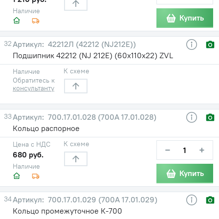
Наличие
Купить
32
42212Л (42212 (NJ212E))
Подшипник 42212 (NJ 212E) (60х110х22) ZVL
К схеме
Наличие
Обратитесь к
консультанту
33
700.17.01.028 (700А 17.01.028)
Кольцо распорное
К схеме
Цена с НДС
−
+
680 руб.
Наличие
Купить
34
700.17.01.029 (700А 17.01.029)
Кольцо промежуточное К-700