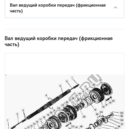
Вал ведущий коробки передач (фрикционная
часть)
Вал ведущий коробки передач (фрикционная
часть)
1
31
6
20
5
18
17
30
4
27
29
27
23
26
22
21
25
19
24
16
3
21
55
20
60
54
2
19
59
28
18
17
58
1
15
14
57
13
45
23
56
12
61
52
22