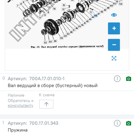
10
51
9
50
53
8
13
7
49
48
16
12
42
43
11
8
47
9
46
44
11
43
42
41
+
40
39
38
37
36
32
29
35
34
−
33
32
0
700А.17.01.010-1
Вал ведущий в сборе (бустерный) новый
К схеме
Наличие
Обратитесь к
консультанту
1
700.17.01.343
Пружина