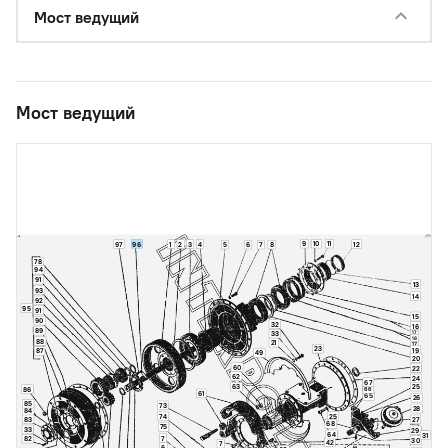
Мост ведущий
Мост ведущий
9
10
11
96
97
1
2
3
4
12
5
6
7
8
78
94
91
13
93
14
92
95
91
15
90
32
16
89
33
17
18
88
21
17
23
19
87
49
20
60
22
62
24
67
63
25
86
66
61
65
26
85
73
28
84
25
74
83
27
68
75
33
29
64
31
7
82
30
42
7
6