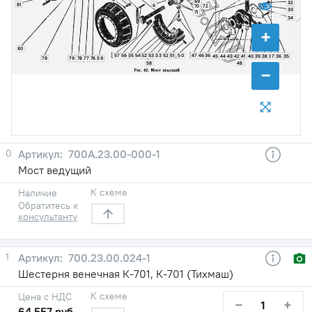
69
32
81
6
70
72
33
71
34
+
80
57
56
55
54
52
53
33
52
51
50
47
46
36
45
44
43
42
41
40
39
38
37
36
35
78
79
78
77
76
59
58
48
−
0
700A.23.00-000-1
Мост ведущий
К схеме
Наличие
Обратитесь к
консультанту
1
700.23.00.024-1
Шестерня венечная К-701, К-701 (Тихмаш)
К схеме
Цена с НДС
−
+
64 557 руб.