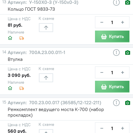
13
У-150Х0-3 (У-150х0-3)
Кольцо ГОСТ 9833-73
К схеме
Цена с НДС
−
+
81 руб.
Наличие
Купить
14
700А.23.00.011-1
Втулка
К схеме
Цена с НДС
−
+
3 090 руб.
Наличие
Купить
15
700.23.00.017 (36585/12-122-211)
Ремкомплект ведущего моста К-700 (набор
прокладок)
К схеме
Цена с НДС
−
+
560 руб.