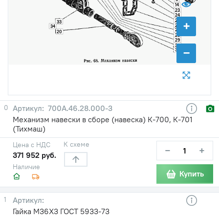
14
23
24
25
+
33
32
27
34
26
20
28
29
30
−
31
0
700А.46.28.000-3
Механизм навески в сборе (навеска) К-700, К-701
(Тихмаш)
К схеме
Цена с НДС
−
+
371 952 руб.
Наличие
Купить
1
Гайка М36X3 ГОСТ 5933-73