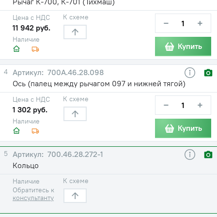
Рычаг К-700, К-701 (Тихмаш)
К схеме
Цена с НДС
−
+
11 942 руб.
Наличие
Купить
4
700А.46.28.098
Ось (палец между рычагом 097 и нижней тягой)
К схеме
Цена с НДС
−
+
1 302 руб.
Наличие
Купить
5
700.46.28.272-1
Кольцо
К схеме
Наличие
Обратитесь к
консультанту