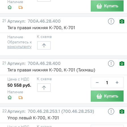
Наличие
Купить
21
700А.46.28.400
Тяга правая нижняя К-700, К-701
К схеме
Наличие
Обратитесь к
консультанту
21
700А.46.28.400
Тяга правая нижняя К-700, К-701 (Тихмаш)
К схеме
Цена с НДС
−
+
50 558 руб.
Наличие
Купить
22
700.46.28.253.1 (700.46.28.253)
Упор левый К-700, К-701
К схеме
Цена с НДС