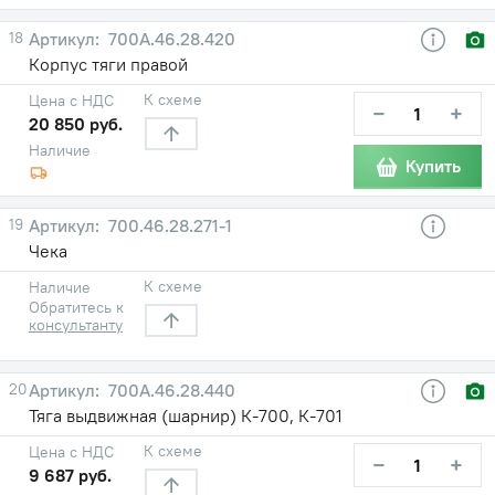
18
700А.46.28.420
Корпус тяги правой
К схеме
Цена с НДС
−
+
20 850 руб.
Наличие
Купить
19
700.46.28.271-1
Чека
К схеме
Наличие
Обратитесь к
консультанту
20
700А.46.28.440
Тяга выдвижная (шарнир) К-700, К-701
К схеме
Цена с НДС
−
+
9 687 руб.