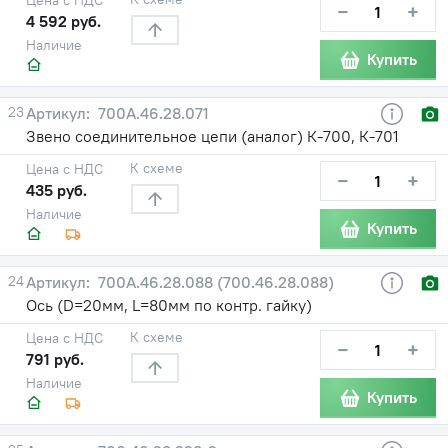
−
+
4 592 руб.
Наличие
Купить
23
700А.46.28.071
Звено соединительное цепи (аналог) К-700, К-701
К схеме
Цена с НДС
−
+
435 руб.
Наличие
Купить
24
700А.46.28.088 (700.46.28.088)
Ось (D=20мм, L=80мм по контр. гайку)
К схеме
Цена с НДС
−
+
791 руб.
Наличие
Купить