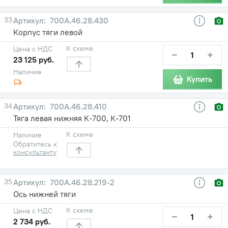
33
700А.46.28.430
Корпус тяги левой
К схеме
Цена с НДС
−
+
23 125 руб.
Наличие
Купить
34
700А.46.28.410
Тяга левая нижняя К-700, К-701
К схеме
Наличие
Обратитесь к
консультанту
35
700А.46.28.219-2
Ось нижней тяги
К схеме
Цена с НДС
−
+
2 734 руб.