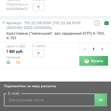
Обратитесь к
консультанту
16
701.22.08.010Р (701.22.08.010Р
(50Х135) 5320-2205025)
Крестовина ("маленькая", вал карданный КПП) К-700,
К-701
К схеме
Цена с НДС
−
+
1 481 руб.
Наличие
Купить
Подпишитесь на нашу рассылку
E-mail
ОК