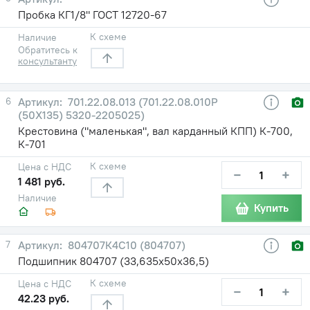
Пробка КГ1/8" ГОСТ 12720-67
К схеме
Наличие
Обратитесь к
консультанту
6
701.22.08.013 (701.22.08.010Р
(50Х135) 5320-2205025)
Крестовина ("маленькая", вал карданный КПП) К-700,
К-701
К схеме
Цена с НДС
−
+
1 481 руб.
Наличие
Купить
7
804707К4С10 (804707)
Подшипник 804707 (33,635х50х36,5)
К схеме
Цена с НДС
−
+
42.23 руб.