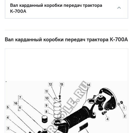
Вал карданный коробки передач трактора
К-700А
Вал карданный коробки передач трактора К-700А
12
13
14
11
7
10
16
9
5
6
1
8
2
4
4
3