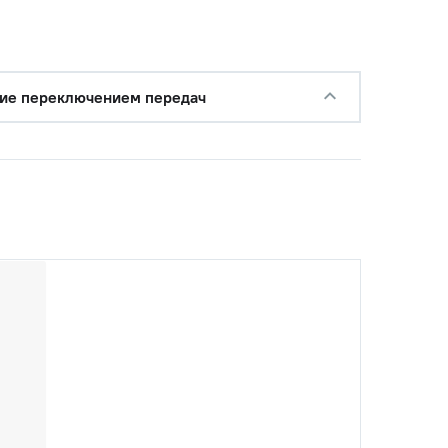
ие переключением передач
с НДС
−
+
Купить
уб.