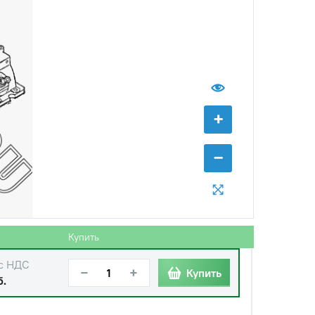
+
−
Купить
с НДС
−
+
Купить
б.