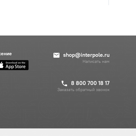
жение
shop@interpole.ru
Написать нам
8 800 700 18 17
Заказать обратный звонок
с НДС
−
+
Купить
б.