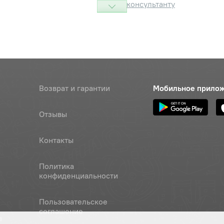
консультанту
 сборе
Наличие
Обратитесь к
консультанту
01 ГОСТ 11371-78
Наличие
Обратитесь к
Возврат и гарантии
Мобильное прило
консультанту
Отзывы
сборе
Наличие
Обратитесь к
консультанту
Контакты
р
Цена 
Наличие
Политика
151 ру
конфиденциальности
Наличие
Пользовательское
Обратитесь к
соглашение
консультанту
а