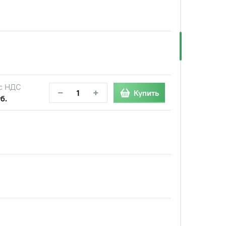
с НДС
−
+
Купить
б.