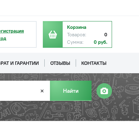
с НДС
−
+
Купить
уб.
Корзина
егистрация
Товаров:
0
ход
Сумма:
0 руб.
РАТ И ГАРАНТИИ
ОТЗЫВЫ
КОНТАКТЫ
Найти
✕
с НДС
−
+
Купить
руб.