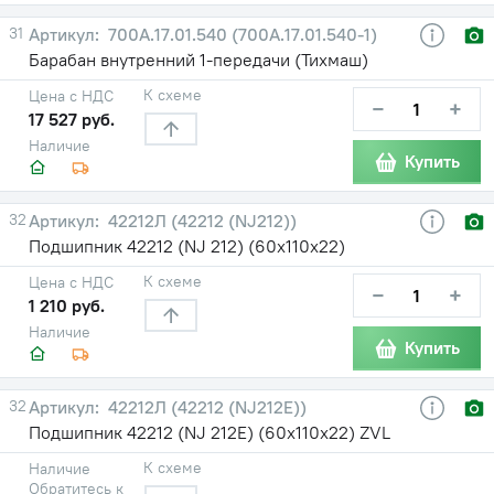
31
700А.17.01.540 (700А.17.01.540-1)
Барабан внутренний 1-передачи (Тихмаш)
К схеме
Цена с НДС
−
+
17 527 руб.
Наличие
Купить
32
42212Л (42212 (NJ212))
Подшипник 42212 (NJ 212) (60х110х22)
К схеме
Цена с НДС
−
+
1 210 руб.
Наличие
Купить
32
42212Л (42212 (NJ212E))
Подшипник 42212 (NJ 212E) (60х110х22) ZVL
К схеме
Наличие
Обратитесь к