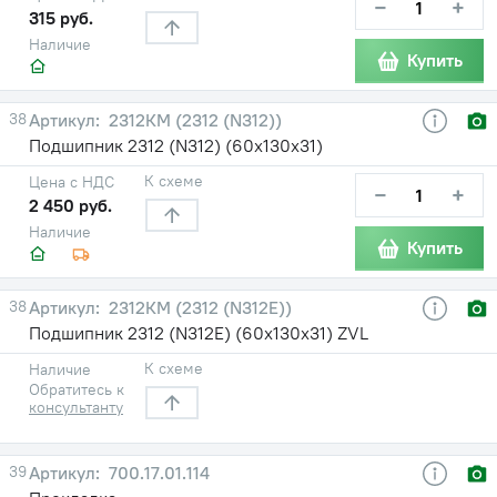
−
+
315 руб.
Наличие
Купить
38
2312КМ (2312 (N312))
Подшипник 2312 (N312) (60х130х31)
К схеме
Цена с НДС
−
+
2 450 руб.
Наличие
Купить
38
2312КМ (2312 (N312E))
Подшипник 2312 (N312E) (60х130х31) ZVL
К схеме
Наличие
Обратитесь к
консультанту
39
700.17.01.114