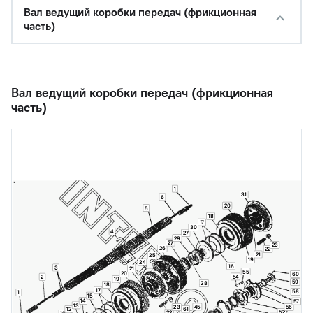
Вал ведущий коробки передач (фрикционная
часть)
Вал ведущий коробки передач (фрикционная
часть)
1
31
6
20
5
18
17
30
4
27
29
27
23
26
22
21
25
19
24
16
3
21
55
20
60
54
2
19
59
28
18
17
58
1
15
14
57
13
45
23
56
12
61
52
22