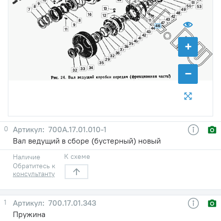
10
51
9
50
53
8
13
7
49
48
16
12
42
43
11
8
47
9
46
44
11
43
42
41
+
40
39
38
37
36
32
29
35
34
−
33
32
0
700А.17.01.010-1
Вал ведущий в сборе (бустерный) новый
К схеме
Наличие
Обратитесь к
консультанту
1
700.17.01.343
Пружина