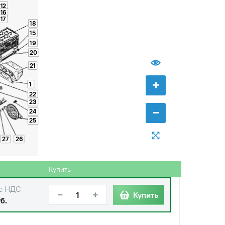
12
16
17
18
15
19
20
21
+
1
22
23
−
24
25
27
26
Купить
с НДС
−
+
Купить
б.