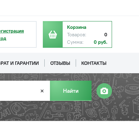
с НДС
−
+
Купить
Корзина
руб.
егистрация
Товаров:
0
ход
Сумма:
0 руб.
с НДС
−
+
Купить
уб.
РАТ И ГАРАНТИИ
ОТЗЫВЫ
КОНТАКТЫ
Найти
✕
с НДС
−
+
Купить
уб.
с НДС
−
+
Купить
руб.