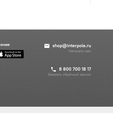
с НДС
−
+
Купить
руб.
жение
shop@interpole.ru
Написать нам
с НДС
−
+
Купить
б.
8 800 700 18 17
Заказать обратный звонок