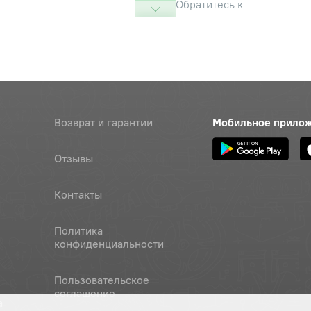
Обратитесь к
консультанту
едняя 12B (пластик) К-700,
Цена 
Наличие
З, КАМАЗ
1 320 
атор
Наличие
Возврат и гарантии
Мобильное прило
Обратитесь к
консультанту
Отзывы
передний тракторный в сборе
Цена 
Наличие
) МТЗ, К-700
198 ру
Контакты
Наличие
Политика
Обратитесь к
конфиденциальности
консультанту
соединительная типа ПСЧ-А2
Наличие
Пользовательское
соглашение
Обратитесь к
а
консультанту