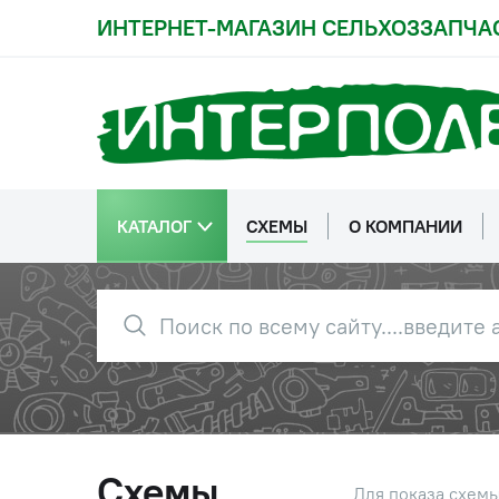
ИНТЕРНЕТ-МАГАЗИН СЕЛЬХОЗЗАПЧА
32
700А.37.00.020-1
Выключа
(ВК861/1300.3737/
50А К-7
700А.37.00.020)
33
Шайба d=
КАТАЛОГ
СХЕМЫ
О КОМПАНИИ
34
700А.37.00.042
Проклад
35
700.38.00.060
Датчик д
(ММ355/18.382901
12-24В К
0)
36
700.37.00.120
Преобра
(ВК30Б/19.3759/1
8А ЗИЛ
9.3759-РК)
Схемы
Для показа схем