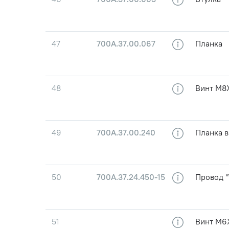
47
700А.37.00.067
Планка
48
Винт М8Х
49
700А.37.00.240
Планка в
50
700А.37.24.450-15
Провод "
51
Винт М6X