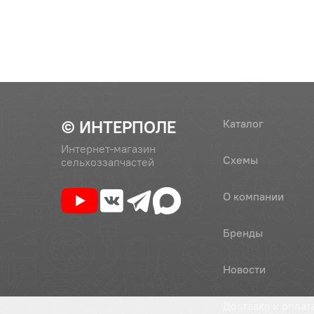
52
700А.37.00.190-2
Фара пер
(ФГ122/10122.3711/
УАЗ, ПА
62.3711-11)
53
700А.37.00.059
Амортиз
© ИНТЕРПОЛЕ
Каталог
Интернет-магазин
Схемы
сельхоззапчастей
54
700А.37.00.120
Фонарь 
(ПФ204)
(пластик
О компании
55
700.37.00.128-2
Крышка
Бренды
Новости
56
700.37.00.520
Панель 
Доставка и оплат