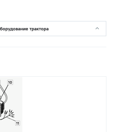
с НДС
−
+
Купить
руб.
борудование трактора
10
11