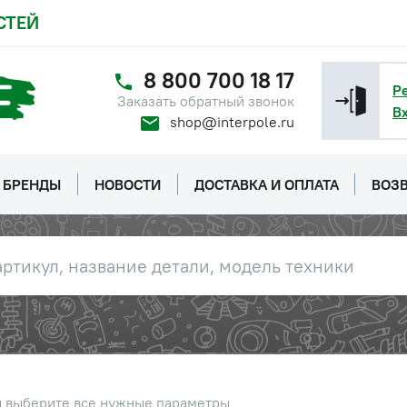
консультанту
СТЕЙ
тель массы дистанционный 12В
Цена 
Наличие
00, МТЗ
8 800 700 18 17
1 120 
Р
Заказать обратный звонок
В
shop@interpole.ru
 6 (гровер)
Цена 
Наличие
528 р
БРЕНДЫ
НОВОСТИ
ДОСТАВКА И ОПЛАТА
ВОЗВ
ка
Наличие
Обратитесь к
консультанту
авления масла/воздуха (0-10)
Цена 
Наличие
-700, РСМ
638 р
зователь напряжения 14В/28В
Цена 
Наличие
3 111 
ы выберите все нужные параметры