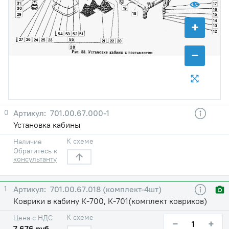
31
17
19
30
16
18
15
29
14
+
13
12
54
53
52
51
55
27
26
24
25
23
21
22
20
28
−
0
701.00.67.000-1
Установка кабины
К схеме
Наличие
Обратитесь к
консультанту
1
701.00.67.018 (комплект-4шт)
Коврики в кабину К-700, К-701(комплект ковриков)
К схеме
Цена с НДС
−
+
7 676 руб.