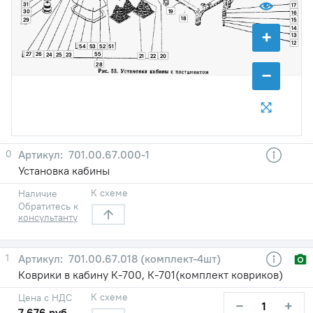
31
17
19
30
16
18
15
29
14
+
13
12
54
53
52
51
55
27
26
24
25
23
21
22
20
28
−
0
701.00.67.000-1
Установка кабины
К схеме
Наличие
Обратитесь к
консультанту
1
701.00.67.018 (комплект-4шт)
Коврики в кабину К-700, К-701(комплект ковриков)
К схеме
Цена с НДС
−
+
7 676 руб.