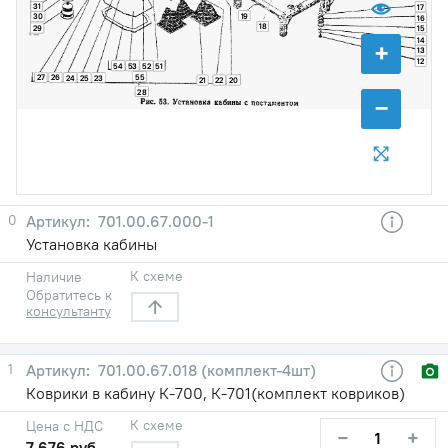
31
17
19
30
16
18
15
29
14
+
13
12
54
53
52
51
55
27
26
24
25
23
21
22
20
28
−
0
701.00.67.000-1
Установка кабины
К схеме
Наличие
Обратитесь к
консультанту
1
701.00.67.018 (комплект-4шт)
Коврики в кабину К-700, К-701(комплект ковриков)
К схеме
Цена с НДС
−
+
7 676 руб.