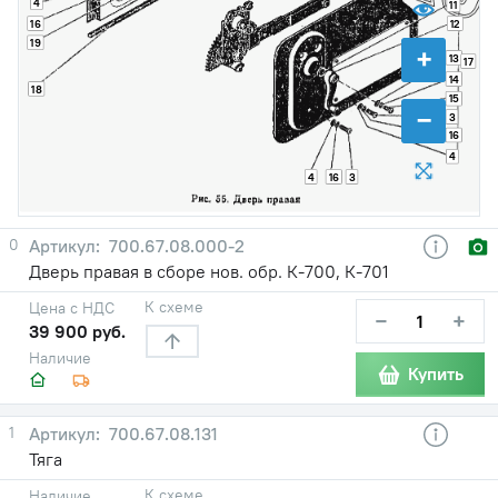
4
11
16
12
19
+
13
17
14
18
15
−
3
16
4
4
16
3
0
700.67.08.000-2
Дверь правая в сборе нов. обр. К-700, К-701
К схеме
Цена с НДС
−
+
39 900 руб.
Наличие
Купить
1
700.67.08.131
Тяга
К схеме
Наличие