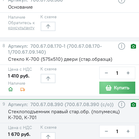
Основание
К схеме
Наличие
Обратитесь к
консультанту
8
700.67.08.170-1 (700.67.08.170-
1/700.67.09.140)
Стекло К-700 (575х510) двери (стар.образца)
К схеме
Цена с НДС
−
+
1 410 руб.
Наличие
Купить
9
700.67.08.390 (700.67.08.390 (с/о))
Стеклоподъемник правый стар.обр. (полумесяц)
К-700, К-701
К схеме
Цена с НДС
−
+
1 670 руб.