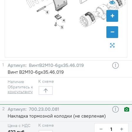
6
+
4
5
−
1
ВинтB2M10-6gx35.46.019
Винт B2M10-6gx35.46.019
К схеме
Наличие
Обратитесь к
консультанту
2
700.23.00.081
Накладка тормозной колодки (не сверленая)
К схеме
Цена с НДС
−
+
422 руб.