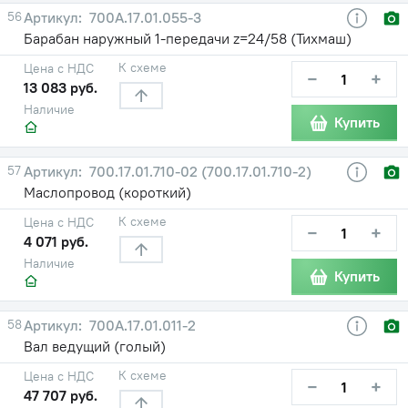
56
700А.17.01.055-3
Барабан наружный 1-передачи z=24/58 (Тихмаш)
К схеме
Цена с НДС
−
+
13 083 руб.
Наличие
Купить
57
700.17.01.710-02 (700.17.01.710-2)
Маслопровод (короткий)
К схеме
Цена с НДС
−
+
4 071 руб.
Наличие
Купить
58
700А.17.01.011-2
Вал ведущий (голый)
К схеме
Цена с НДС
−
+
47 707 руб.