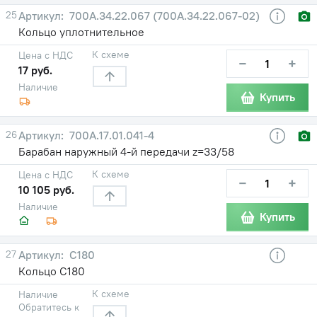
25
700А.34.22.067 (700А.34.22.067-02)
Кольцо уплотнительное
К схеме
Цена с НДС
−
+
17 руб.
Наличие
Купить
26
700А.17.01.041-4
Барабан наружный 4-й передачи z=33/58
К схеме
Цена с НДС
−
+
10 105 руб.
Наличие
Купить
27
С180
Кольцо С180
К схеме
Наличие
Обратитесь к