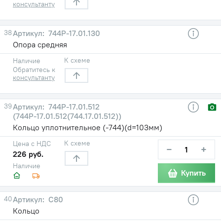
консультанту
38
744Р-17.01.130
Опора средняя
К схеме
Наличие
Обратитесь к
консультанту
39
744Р-17.01.512
(744Р-17.01.512(744.17.01.512))
Кольцо уплотнительное (-744)(d=103мм)
К схеме
Цена с НДС
−
+
226 руб.
Наличие
Купить
40
С80
Кольцо