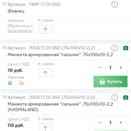
47
744Р-17.01.050
Фланец
К схеме
Наличие
Обратитесь к
консультанту
48
700А.17.01.450 (75х100х10-2,2)
Манжета армированная "сальник" .75х100х10-2,2
К схеме
Цена с НДС
−
+
70 руб.
Наличие
Купить
48
700А.17.01.450 (75х100х10-2,2)
Манжета армированная "сальник" .75х100х10-2,2
(KASMALAND)
К схеме
Цена с НДС
−
+
110 руб.