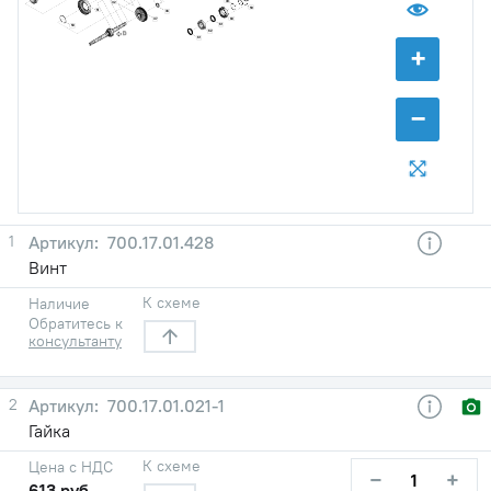
39
32
59
51
36
60
37
61
50
62
61
+
−
1
700.17.01.428
Винт
К схеме
Наличие
Обратитесь к
консультанту
2
700.17.01.021-1
Гайка
К схеме
Цена с НДС
−
+
613 руб.