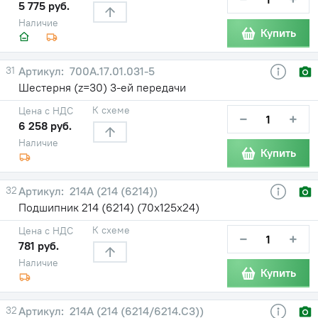
5 775 руб.
Наличие
Купить
31
700А.17.01.031-5
Шестерня (z=30) 3-ей передачи
К схеме
Цена с НДС
−
+
6 258 руб.
Наличие
Купить
32
214А (214 (6214))
Подшипник 214 (6214) (70х125х24)
К схеме
Цена с НДС
−
+
781 руб.
Наличие
Купить
32
214А (214 (6214/6214.С3))