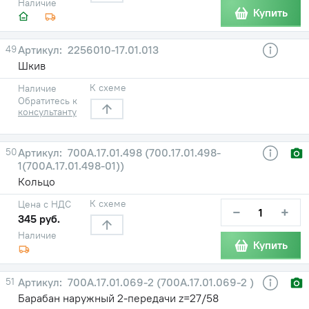
Наличие
Купить
49
2256010-17.01.013
Шкив
К схеме
Наличие
Обратитесь к
консультанту
50
700А.17.01.498 (700.17.01.498-
1(700А.17.01.498-01))
Кольцо
К схеме
Цена с НДС
−
+
345 руб.
Наличие
Купить
51
700А.17.01.069-2 (700А.17.01.069-2 )
Барабан наружный 2-передачи z=27/58