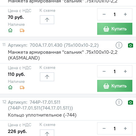
Манжета армированная "сальник" .75х100х10-2,2
К схеме
Цена с НДС
−
+
70 руб.
Наличие
Купить
11
700А.17.01.430 (75х100х10-2,2)
Манжета армированная "сальник" .75х100х10-2,2
(KASMALAND)
К схеме
Цена с НДС
−
+
110 руб.
Наличие
Купить
12
744Р-17.01.511
(744Р-17.01.511(744.17.01.511))
Кольцо уплотнительное (-744)
К схеме
Цена с НДС
−
+
226 руб.