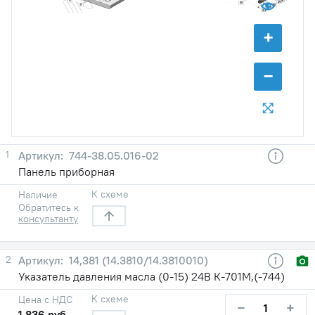
28
17
29
30
17
30
31
32
33
+
−
1
744-38.05.016-02
Панель приборная
К схеме
Наличие
Обратитесь к
консультанту
2
14,381 (14.3810/14.3810010)
Указатель давления масла (0-15) 24В К-701М,(-744)
К схеме
Цена с НДС
−
+
1 836 руб.