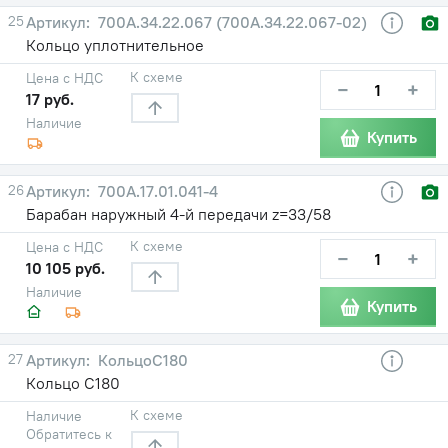
25
700А.34.22.067 (700А.34.22.067-02)
Кольцо уплотнительное
К схеме
Цена с НДС
−
+
17 руб.
Наличие
Купить
26
700А.17.01.041-4
Барабан наружный 4-й передачи z=33/58
К схеме
Цена с НДС
−
+
10 105 руб.
Наличие
Купить
27
КольцоС180
Кольцо С180
К схеме
Наличие
Обратитесь к