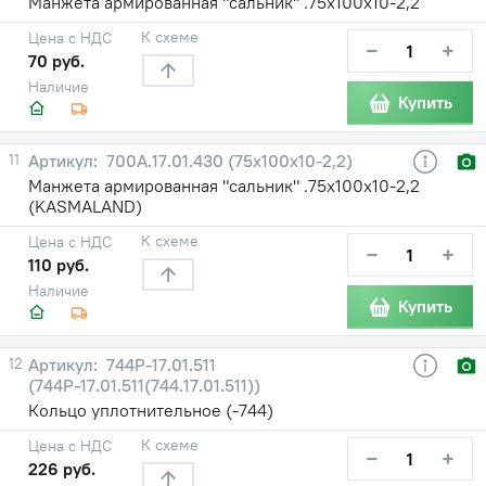
Манжета армированная "сальник" .75х100х10-2,2
К схеме
Цена с НДС
−
+
70 руб.
Наличие
Купить
11
700А.17.01.430 (75х100х10-2,2)
Манжета армированная "сальник" .75х100х10-2,2
(KASMALAND)
К схеме
Цена с НДС
−
+
110 руб.
Наличие
Купить
12
744Р-17.01.511
(744Р-17.01.511(744.17.01.511))
Кольцо уплотнительное (-744)
К схеме
Цена с НДС
−
+
226 руб.