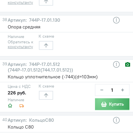
консультанту
38
744Р-17.01.130
Опора средняя
К схеме
Наличие
Обратитесь к
консультанту
39
744Р-17.01.512
(744Р-17.01.512(744.17.01.512))
Кольцо уплотнительное (-744)(d=103мм)
К схеме
Цена с НДС
−
+
226 руб.
Наличие
Купить
40
КольцоС80
Кольцо С80