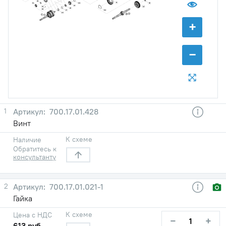
43
51
14
33
36
41
37
19
20
18
50
21
22
+
−
1
700.17.01.428
Винт
К схеме
Наличие
Обратитесь к
консультанту
2
700.17.01.021-1
Гайка
К схеме
Цена с НДС
−
+
613 руб.