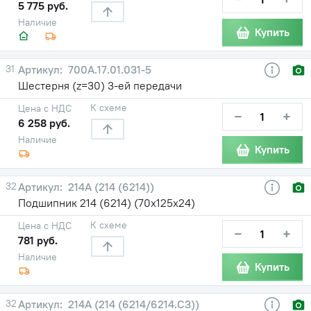
5 775 руб.
Наличие
Купить
31
700А.17.01.031-5
Шестерня (z=30) 3-ей передачи
К схеме
Цена с НДС
−
+
6 258 руб.
Наличие
Купить
32
214А (214 (6214))
Подшипник 214 (6214) (70х125х24)
К схеме
Цена с НДС
−
+
781 руб.
Наличие
Купить
32
214А (214 (6214/6214.С3))