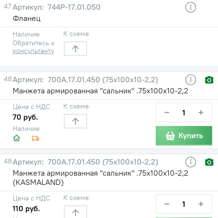
47
744Р-17.01.050
Фланец
К схеме
Наличие
Обратитесь к
консультанту
48
700А.17.01.450 (75х100х10-2,2)
Манжета армированная "сальник" .75х100х10-2,2
К схеме
Цена с НДС
−
+
70 руб.
Наличие
Купить
48
700А.17.01.450 (75х100х10-2,2)
Манжета армированная "сальник" .75х100х10-2,2
(KASMALAND)
К схеме
Цена с НДС
−
+
110 руб.