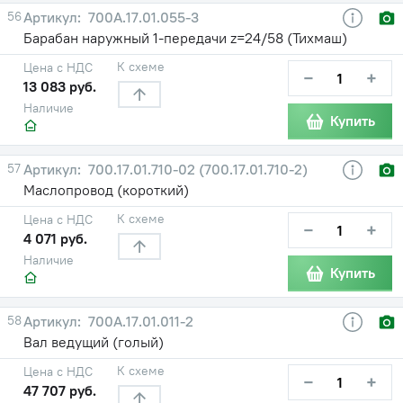
56
700А.17.01.055-3
Барабан наружный 1-передачи z=24/58 (Тихмаш)
К схеме
Цена с НДС
−
+
13 083 руб.
Наличие
Купить
57
700.17.01.710-02 (700.17.01.710-2)
Маслопровод (короткий)
К схеме
Цена с НДС
−
+
4 071 руб.
Наличие
Купить
58
700А.17.01.011-2
Вал ведущий (голый)
К схеме
Цена с НДС
−
+
47 707 руб.