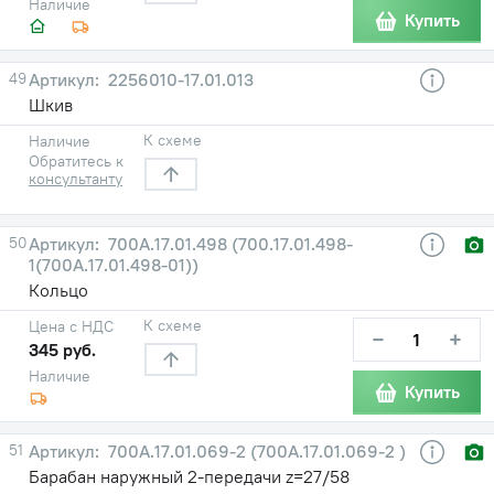
Наличие
Купить
49
2256010-17.01.013
Шкив
К схеме
Наличие
Обратитесь к
консультанту
50
700А.17.01.498 (700.17.01.498-
1(700А.17.01.498-01))
Кольцо
К схеме
Цена с НДС
−
+
345 руб.
Наличие
Купить
51
700А.17.01.069-2 (700А.17.01.069-2 )
Барабан наружный 2-передачи z=27/58