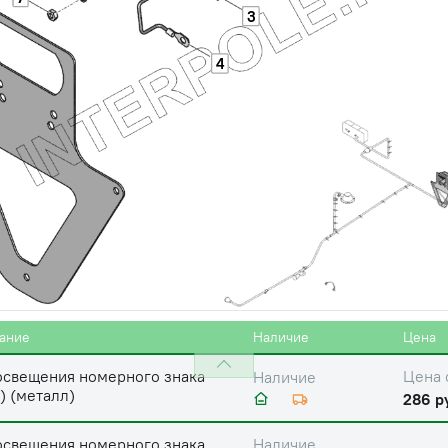
3
4
ание
Наличие
Цена
освещения номерного знака
Цена 
Наличие
) (металл)
286 р
освещения номерного знака
Наличие