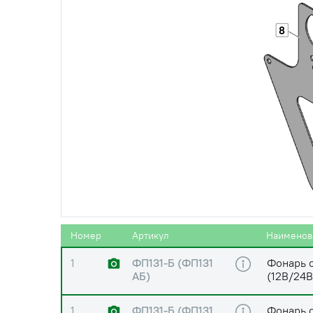
8
Номер
Артикул
Наименов
1
ФП131-Б (ФП131
Фонарь 
АБ)
(12В/24В
1
ФП131-Б (ФП131
Фонарь 