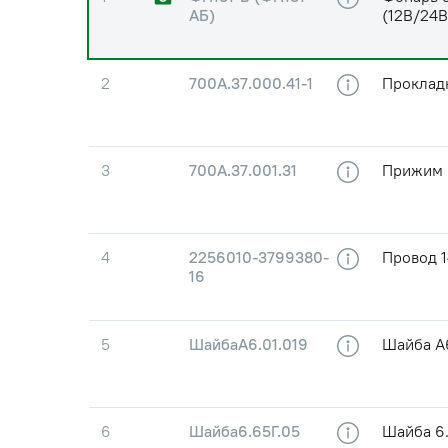
АБ)
(12В/24В
2
700А.37.000.41-1
Проклад
3
700А.37.001.31
Прижим
4
2256010-3799380-
Провод 
16
5
ШайбаА6.01.019
Шайба А6
6
Шайба6.65Г.05
Шайба 6.