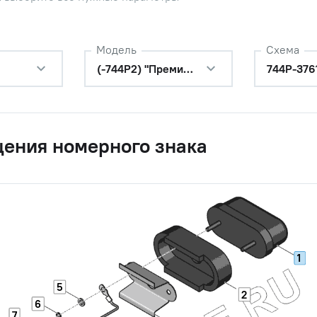
Модель
Схема
(-744Р2) "Премиум"
744Р-376
щения номерного знака
1
5
2
6
7