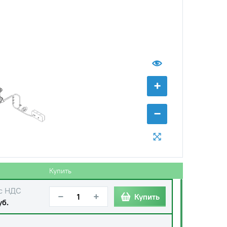
+
−
Купить
с НДС
−
+
Купить
уб.