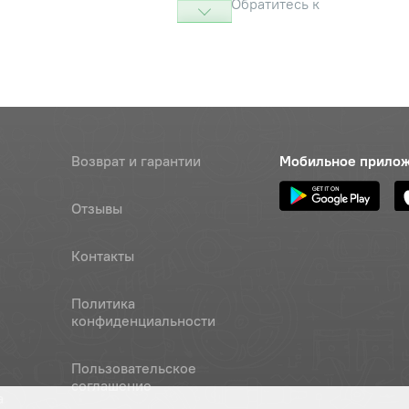
Обратитесь к
консультанту
-6Н.5.019
Наличие
Обратитесь к
консультанту
а
Наличие
Возврат и гарантии
Мобильное прило
Обратитесь к
консультанту
Отзывы
Контакты
Политика
конфиденциальности
Пользовательское
соглашение
а