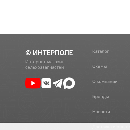
7
ГайкаМ6-6Н.5.019
Гайка М6
8
744Р1-8400321-1
Пластин
© ИНТЕРПОЛЕ
Каталог
Интернет-магазин
Схемы
сельхоззапчастей
О компании
Бренды
Новости
Доставка и оплат