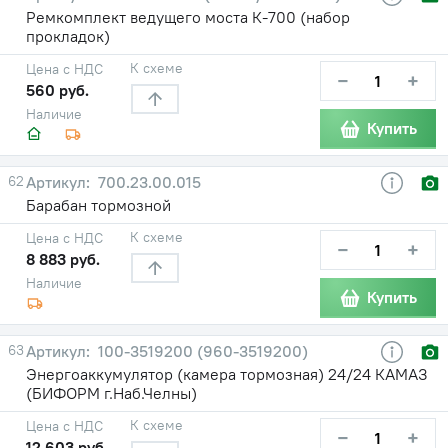
Ремкомплект ведущего моста К-700 (набор
прокладок)
К схеме
Цена с НДС
−
+
560 руб.
Наличие
Купить
62
700.23.00.015
Барабан тормозной
К схеме
Цена с НДС
−
+
8 883 руб.
Наличие
Купить
63
100-3519200 (960-3519200)
Энергоаккумулятор (камера тормозная) 24/24 КАМАЗ
(БИФОРМ г.Наб.Челны)
К схеме
Цена с НДС
−
+
12 603 руб.