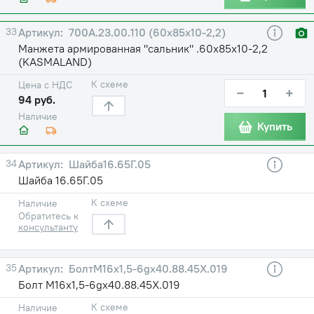
33
700А.23.00.110 (60х85х10-2,2)
Манжета армированная "сальник" .60х85х10-2,2
(KASMALAND)
К схеме
Цена с НДС
−
+
94 руб.
Наличие
Купить
34
Шайба16.65Г.05
Шайба 16.65Г.05
К схеме
Наличие
Обратитесь к
консультанту
35
БолтМ16х1,5-6gх40.88.45Х.019
Болт М16х1,5-6gх40.88.45Х.019
К схеме
Наличие