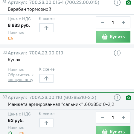
31
700.23.00.015-1 (700.23.00.015)
Барабан тормозной
К схеме
Цена с НДС
−
+
8 883 руб.
Наличие
Купить
32
700А.23.00.019
Кулак
К схеме
Наличие
Обратитесь к
консультанту
33
700А.23.00.110 (60х85х10-2,2)
Манжета армированная "сальник" .60х85х10-2,2
К схеме
Цена с НДС
−
+
63 руб.
Наличие
Купить