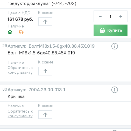
"редуктор,баклуша" (-744, -702)
К схеме
Цена с НДС
−
+
161 678 руб.
Наличие
Купить
29
БолтМ18х1,5-6gх40.88.45Х.019
Болт М16х1,5-6gх40.88.45Х.019
К схеме
Наличие
Обратитесь к
консультанту
30
700А.23.00.013-1
Крышка
К схеме
Наличие
Обратитесь к
консультанту