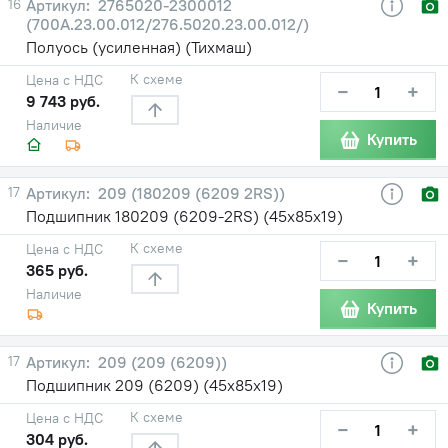
16
2765020-2300012
(700А.23.00.012/276.5020.23.00.012/)
Полуось (усиленная) (Тихмаш)
К схеме
Цена с НДС
−
+
9 743 руб.
Наличие
Купить
17
209 (180209 (6209 2RS))
Подшипник 180209 (6209-2RS) (45х85х19)
К схеме
Цена с НДС
−
+
365 руб.
Наличие
Купить
17
209 (209 (6209))
Подшипник 209 (6209) (45х85х19)
К схеме
Цена с НДС
−
+
304 руб.