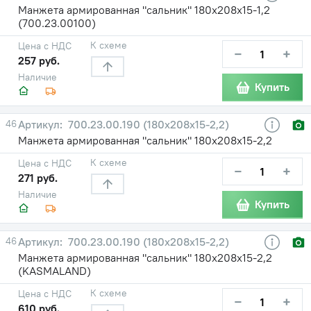
Манжета армированная "сальник" 180х208х15-1,2
(700.23.00100)
К схеме
Цена с НДС
−
+
257 руб.
Наличие
Купить
46
700.23.00.190 (180х208х15-2,2)
Манжета армированная "сальник" 180х208х15-2,2
К схеме
Цена с НДС
−
+
271 руб.
Наличие
Купить
46
700.23.00.190 (180х208х15-2,2)
Манжета армированная "сальник" 180х208х15-2,2
(KASMALAND)
К схеме
Цена с НДС
−
+
610 руб.