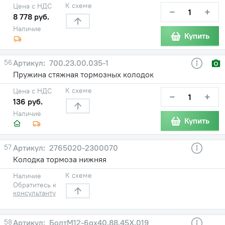
К схеме
Цена с НДС
−
+
8 778 руб.
Наличие
Купить
56
700.23.00.035-1
Пружина стяжная тормозных колодок
К схеме
Цена с НДС
−
+
136 руб.
Наличие
Купить
57
2765020-2300070
Колодка тормоза нижняя
К схеме
Наличие
Обратитесь к
консультанту
58
БолтМ12-6gх40.88.45Х.019