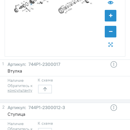
42
41
27
32
25
40
39
35
26
38
57
33
25
37
24
35
25
34
58
35
59
60
+
36
61
62
−
1
744Р1-2300017
Втулка
К схеме
Наличие
Обратитесь к
консультанту
2
744Р1-2300012-3
Ступица
К схеме
Наличие
Обратитесь к