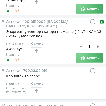
Наличие
Купить
63
100-3519200 (БАК.03132/
БАК.03072/100-3519200 АМ)
Энергоаккумулятор (камера тормозная) 24/24 КАМАЗ
(БелАК/Автомагнат)
К схеме
Цена с НДС
−
+
4 422 руб.
Наличие
Купить
64
700.23.00.210
Кронштейн в сборе
К схеме
Наличие
Обратитесь к
консультанту
65
ГайкаМ16х1,5-6H.8С.019