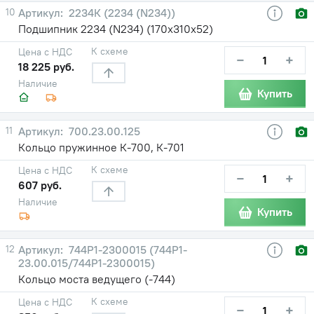
10
2234К (2234 (N234))
Подшипник 2234 (N234) (170х310х52)
К схеме
Цена с НДС
−
+
18 225 руб.
Наличие
Купить
11
700.23.00.125
Кольцо пружинное К-700, К-701
К схеме
Цена с НДС
−
+
607 руб.
Наличие
Купить
12
744Р1-2300015 (744Р1-
23.00.015/744Р1-2300015)
Кольцо моста ведущего (-744)
К схеме
Цена с НДС
−
+