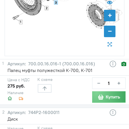
3
2
+
1
−
1
700.00.16.016-1 (700.00.16.016)
Палец муфты полужесткой К-700, К-701
К схеме
Цена с НДС
−
+
275 руб.
Наличие
Купить
2
744Р2-1600011
Диск
К схеме
Наличие