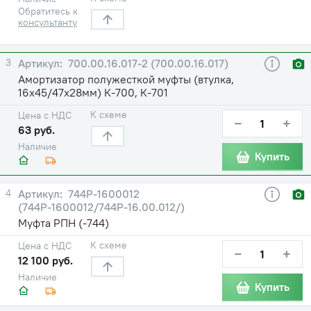
Обратитесь к
консультанту
3
700.00.16.017-2 (700.00.16.017)
Амортизатор полужесткой муфты (втулка,
16х45/47х28мм) К-700, К-701
К схеме
Цена с НДС
−
+
63 руб.
Наличие
Купить
4
744Р-1600012
(744Р-1600012/744Р-16.00.012/)
Муфта РПН (-744)
К схеме
Цена с НДС
−
+
12 100 руб.
Наличие
Купить