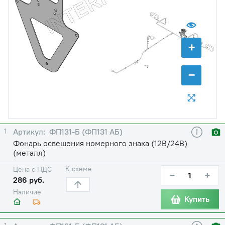
+
−
1
ФП131-Б (ФП131 АБ)
Фонарь освещения номерного знака (12В/24В)
(металл)
К схеме
Цена с НДС
−
+
286 руб.
Наличие
Купить