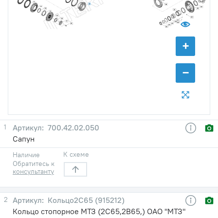
11
9
36
12
38
13
39
37
14
15
40
16
41
17
43
42
44
18
45
46
+
−
1
700.42.02.050
Сапун
К схеме
Наличие
Обратитесь к
консультанту
2
Кольцо2С65 (915212)
Кольцо стопорное МТЗ (2С65,2В65,) ОАО "МТЗ"