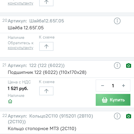
консультанту
20
Шайба12.65Г.05
Шайба 12.65Г.05
К схеме
Наличие
Обратитесь к
консультанту
21
122 (122 (6022))
Подшипник 122 (6022) (110х170х28)
К схеме
Цена с НДС
−
+
1 521 руб.
Наличие
Купить
22
Кольцо2С110 (915201 (2В110)
(2С110))
Кольцо стопорное МТЗ (2С110)