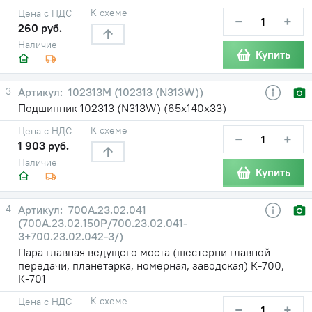
К схеме
Цена с НДС
−
+
260 руб.
Наличие
Купить
3
102313М (102313 (N313W))
Подшипник 102313 (N313W) (65х140х33)
К схеме
Цена с НДС
−
+
1 903 руб.
Наличие
Купить
4
700А.23.02.041
(700А.23.02.150Р/700.23.02.041-
3+700.23.02.042-3/)
Пара главная ведущего моста (шестерни главной
передачи, планетарка, номерная, заводская) К-700,
К-701
К схеме
Цена с НДС
−
+