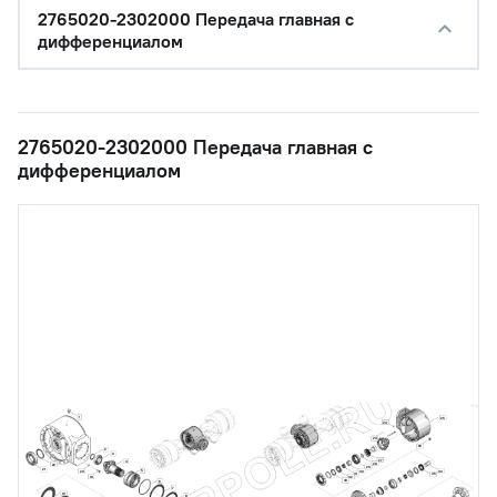
2765020-2302000 Передача главная с
дифференциалом
2765020-2302000 Передача главная с
дифференциалом
1
25
24
23
26
2
3
27
4
28
22
29
21
5
30
34
20
31
35
19
32
33
6
7
10
8