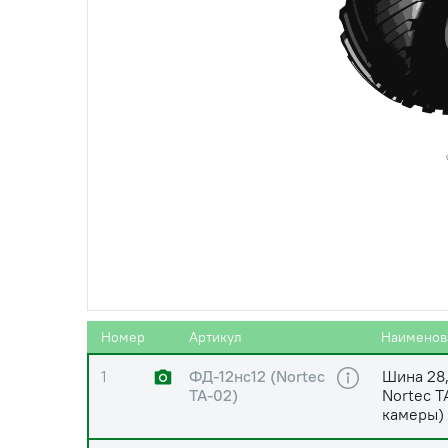
Номер
Артикул
Наименов
1
ФД-12нс12 (Nortec
Шина 28,
TA-02)
Nortec T
камеры)