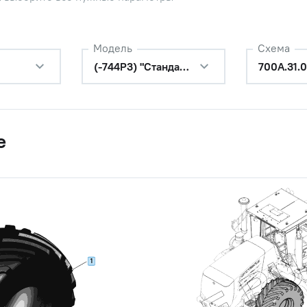
Модель
Схема
(-744Р3) "Стандарт"
700А.31.
е
1