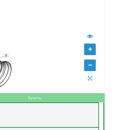
+
3
−
Купить