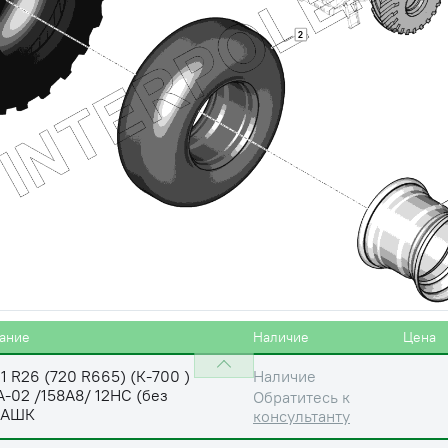
2
ание
Наличие
Цена
1 R26 (720 R665) (К-700 )
Наличие
A-02 /158А8/ 12НС (без
Обратитесь к
 АШК
консультанту