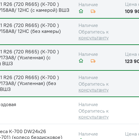
1 R26 (720 R665) (К-700 )
Цена 
Наличие
/158A8/ 12НС (с камерой) ВШЗ
109 9
1 R26 (720 R665) (К-700 )
Наличие
158A8/ 12НС (без камеры)
Обратитесь к
консультанту
1 R26 (720 R665) (К-700 )
Цена 
Наличие
173A8/ (Усиленная) (с
123 9
) ВШЗ
1 R26 (720 R665) (К-700 )
Наличие
173A8/ (Усиленная) (без
Обратитесь к
 ВШЗ
консультанту
ездовая
Наличие
Обратитесь к
консультанту
леса К-700 DW24x26
Цена 
Наличие
-701) (колесо бездисковое)