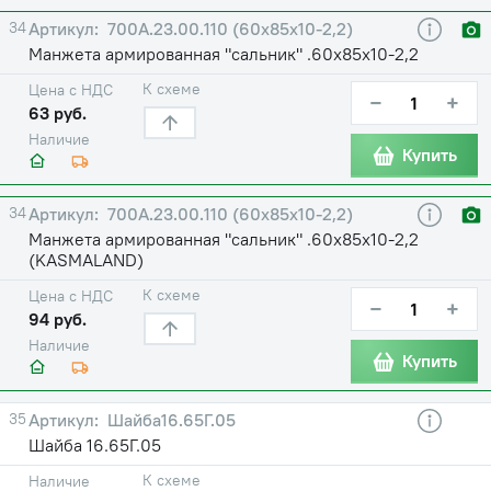
34
700А.23.00.110 (60х85х10-2,2)
Манжета армированная "сальник" .60х85х10-2,2
К схеме
Цена с НДС
−
+
63 руб.
Наличие
Купить
34
700А.23.00.110 (60х85х10-2,2)
Манжета армированная "сальник" .60х85х10-2,2
(KASMALAND)
К схеме
Цена с НДС
−
+
94 руб.
Наличие
Купить
35
Шайба16.65Г.05
Шайба 16.65Г.05
К схеме
Наличие