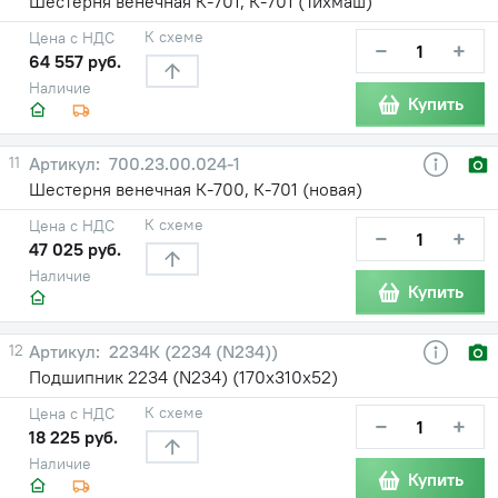
Шестерня венечная К-701, К-701 (Тихмаш)
К схеме
Цена с НДС
−
+
64 557 руб.
Наличие
Купить
11
700.23.00.024-1
Шестерня венечная К-700, К-701 (новая)
К схеме
Цена с НДС
−
+
47 025 руб.
Наличие
Купить
12
2234К (2234 (N234))
Подшипник 2234 (N234) (170х310х52)
К схеме
Цена с НДС
−
+
18 225 руб.
Наличие
Купить