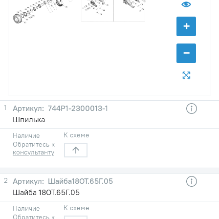
44
76
43
77
42
68
29
29
41
65
36
40
68
58
39
69
67
24
38
52
35
36
52
29
66
59
60
61
+
62
63
−
1
744Р1-2300013-1
Шпилька
К схеме
Наличие
Обратитесь к
консультанту
2
Шайба18ОТ.65Г.05
Шайба 18ОТ.65Г.05
К схеме
Наличие
Обратитесь к