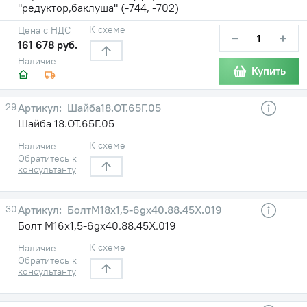
"редуктор,баклуша" (-744, -702)
К схеме
Цена с НДС
−
+
161 678 руб.
Наличие
Купить
29
Шайба18.ОТ.65Г.05
Шайба 18.ОТ.65Г.05
К схеме
Наличие
Обратитесь к
консультанту
30
БолтМ18х1,5-6gх40.88.45Х.019
Болт М16х1,5-6gх40.88.45Х.019
К схеме
Наличие
Обратитесь к
консультанту