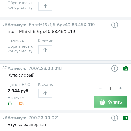
Обратитесь к
консультанту
36
БолтМ16х1,5-6gх40.88.45Х.019
Болт М16х1,5-6gх40.88.45Х.019
К схеме
Наличие
Обратитесь к
консультанту
37
700А.23.00.018
Кулак левый
К схеме
Цена с НДС
−
+
2 944 руб.
Наличие
Купить
38
700.23.00.021
Втулка распорная