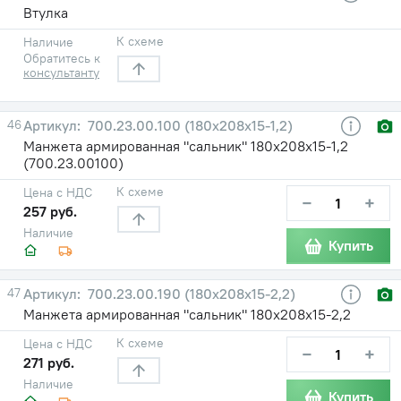
Втулка
К схеме
Наличие
Обратитесь к
консультанту
46
700.23.00.100 (180х208х15-1,2)
Манжета армированная "сальник" 180х208х15-1,2
(700.23.00100)
К схеме
Цена с НДС
−
+
257 руб.
Наличие
Купить
47
700.23.00.190 (180х208х15-2,2)
Манжета армированная "сальник" 180х208х15-2,2
К схеме
Цена с НДС
−
+
271 руб.
Наличие
Купить