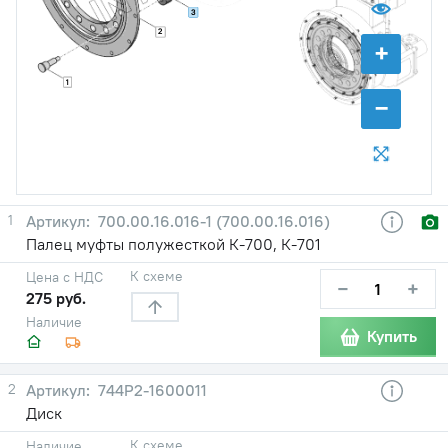
3
2
+
1
−
1
700.00.16.016-1 (700.00.16.016)
Палец муфты полужесткой К-700, К-701
К схеме
Цена с НДС
−
+
275 руб.
Наличие
Купить
2
744Р2-1600011
Диск
К схеме
Наличие