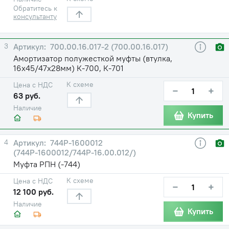
Обратитесь к
консультанту
3
700.00.16.017-2 (700.00.16.017)
Амортизатор полужесткой муфты (втулка,
16х45/47х28мм) К-700, К-701
К схеме
Цена с НДС
−
+
63 руб.
Наличие
Купить
4
744Р-1600012
(744Р-1600012/744Р-16.00.012/)
Муфта РПН (-744)
К схеме
Цена с НДС
−
+
12 100 руб.
Наличие
Купить