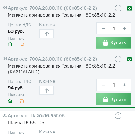
34
700А.23.00.110 (60х85х10-2,2)
Манжета армированная "сальник" .60х85х10-2,2
К схеме
Цена с НДС
−
+
63 руб.
Наличие
Купить
34
700А.23.00.110 (60х85х10-2,2)
Манжета армированная "сальник" .60х85х10-2,2
(KASMALAND)
К схеме
Цена с НДС
−
+
94 руб.
Наличие
Купить
35
Шайба16.65Г.05
Шайба 16.65Г.05
К схеме
Наличие