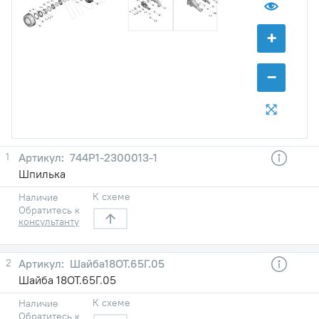
41
36
40
76
77
58
39
68
29
38
65
36
68
29
69
67
24
52
35
52
59
60
61
66
62
63
+
−
1
744Р1-2300013-1
Шпилька
К схеме
Наличие
Обратитесь к
консультанту
2
Шайба18ОТ.65Г.05
Шайба 18ОТ.65Г.05
К схеме
Наличие
Обратитесь к