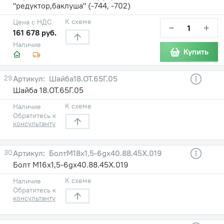
"редуктор,баклуша" (-744, -702)
К схеме
Цена с НДС
−
+
161 678 руб.
Наличие
Купить
29
Шайба18.ОТ.65Г.05
Шайба 18.ОТ.65Г.05
К схеме
Наличие
Обратитесь к
консультанту
30
БолтМ18х1,5-6gх40.88.45Х.019
Болт М16х1,5-6gх40.88.45Х.019
К схеме
Наличие
Обратитесь к
консультанту