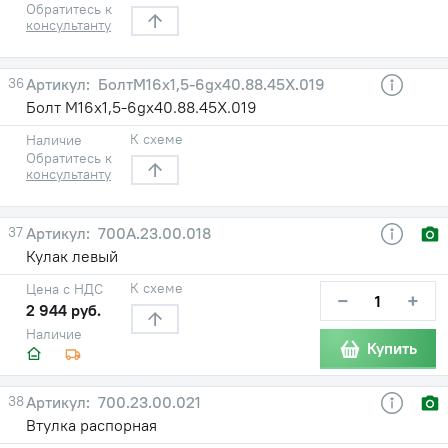
Обратитесь к
консультанту
36
БолтМ16х1,5-6gх40.88.45Х.019
Болт М16х1,5-6gх40.88.45Х.019
К схеме
Наличие
Обратитесь к
консультанту
37
700А.23.00.018
Кулак левый
К схеме
Цена с НДС
−
+
2 944 руб.
Наличие
Купить
38
700.23.00.021
Втулка распорная