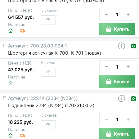
Шестерня венечная К-701, К-701 (Тихмаш)
К схеме
Цена с НДС
−
+
64 557 руб.
Наличие
Купить
11
700.23.00.024-1
Шестерня венечная К-700, К-701 (новая)
К схеме
Цена с НДС
−
+
47 025 руб.
Наличие
Купить
12
2234К (2234 (N234))
Подшипник 2234 (N234) (170х310х52)
К схеме
Цена с НДС
−
+
18 225 руб.
Наличие
Купить