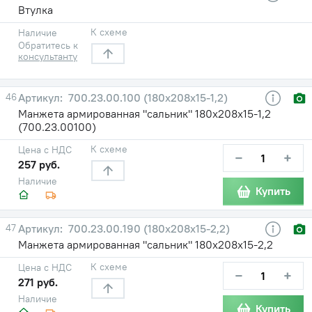
Втулка
К схеме
Наличие
Обратитесь к
консультанту
46
700.23.00.100 (180х208х15-1,2)
Манжета армированная "сальник" 180х208х15-1,2
(700.23.00100)
К схеме
Цена с НДС
−
+
257 руб.
Наличие
Купить
47
700.23.00.190 (180х208х15-2,2)
Манжета армированная "сальник" 180х208х15-2,2
К схеме
Цена с НДС
−
+
271 руб.
Наличие
Купить