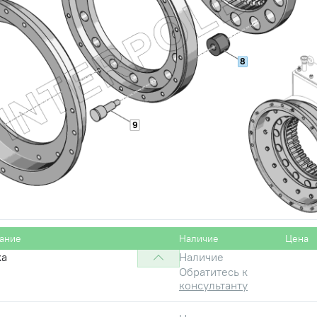
8
9
а КО 1.2
Наличие
Обратитесь к
консультанту
0.6gx30.88.45Х.019
Наличие
Обратитесь к
консультанту
ание
Наличие
Цена
ка
Наличие
Обратитесь к
консультанту