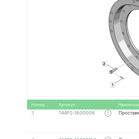
1
ПроволокаКО1.2
Проволок
2
1
2
Болт3М10.6gx30.8
Болт 3М1
8.45Х.019
Номер
Артикул
Наименов
3
744Р2-1600006
Простав