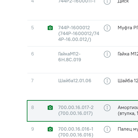
4
744Р2-1600011-1
Диск
5
744Р-1600012
Муфта РП
(744Р-1600012/74
4Р-16.00.012/)
6
ГайкаМ12-
Гайка М1
6Н.8С.019
7
Шайба12.01.06
Шайба 12
8
700.00.16.017-2
Амортиз
(700.00.16.017)
(втулка,
9
700.00.16.016-1
Палец му
(700.00.16.016)