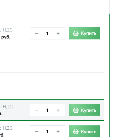
с НДС
−
+
Купить
 руб.
с НДС
−
+
Купить
б.
с НДС
−
+
Купить
б.