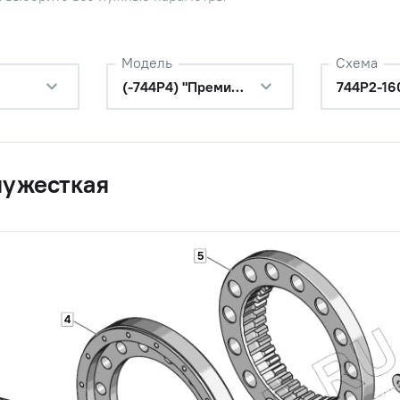
Модель
Схема
(-744Р4) "Премиум"
744Р2-16
лужесткая
5
4