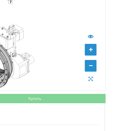
7
+
−
Купить