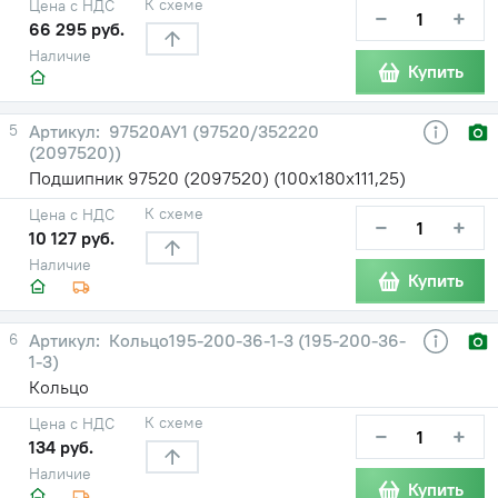
К схеме
Цена с НДС
−
+
66 295 руб.
Наличие
Купить
5
97520АУ1 (97520/352220
(2097520))
Подшипник 97520 (2097520) (100х180х111,25)
К схеме
Цена с НДС
−
+
10 127 руб.
Наличие
Купить
6
Кольцо195-200-36-1-3 (195-200-36-
1-3)
Кольцо
К схеме
Цена с НДС
−
+
134 руб.
Наличие
Купить