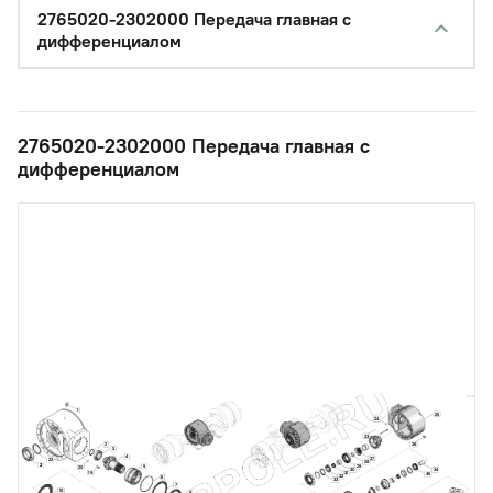
2765020-2302000 Передача главная с
дифференциалом
2765020-2302000 Передача главная с
дифференциалом
1
25
24
23
26
2
3
4
27
22
28
21
5
29
20
30
34
19
31
35
32
6
33
7
10
8