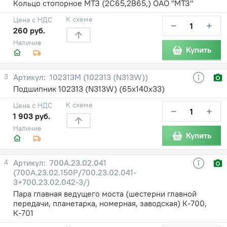
Кольцо стопорное МТЗ (2С65,2В65,) ОАО "МТЗ"
К схеме
Цена с НДС
−
+
260 руб.
Наличие
Купить
3
102313М (102313 (N313W))
Подшипник 102313 (N313W) (65х140х33)
К схеме
Цена с НДС
−
+
1 903 руб.
Наличие
Купить
4
700А.23.02.041
(700А.23.02.150Р/700.23.02.041-
3+700.23.02.042-3/)
Пара главная ведущего моста (шестерни главной
передачи, планетарка, номерная, заводская) К-700,
К-701