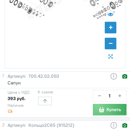
11
9
36
12
38
13
39
37
14
15
16
40
17
41
43
18
42
44
45
46
+
−
1
700.42.02.050
Сапун
К схеме
Цена с НДС
−
+
393 руб.
Наличие
Купить
2
Кольцо2С65 (915212)