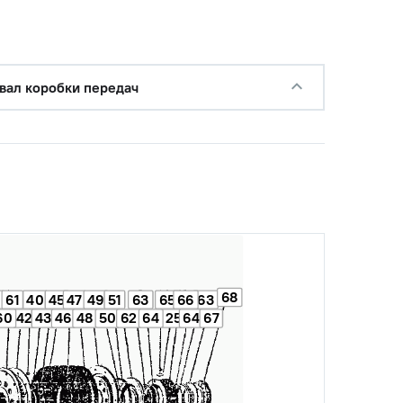
с НДС
−
+
Купить
руб.
вал коробки передач
68
61
40
45
47
49
51
63
65
66
63
60
42
43
46
48
50
62
64
25
64
67
с НДС
−
+
Купить
руб.
с НДС
−
+
Купить
 руб.