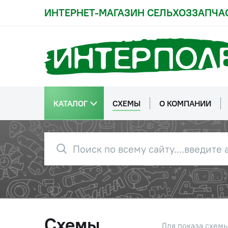
ИНТЕРНЕТ-МАГАЗИН СЕЛЬХОЗЗАПЧА
80
700А.17.01.045
Шестерня
(700А.17.01.045-5)
81
700А.17.01.057
Диск пр
(700А.17.01.057-1)
КАТАЛОГ
СХЕМЫ
О КОМПАНИИ
82
Штифт ц
83
700А.17.01.058
Барабан
84
700.17.01.204
Заглушк
Схемы
Для показа схем