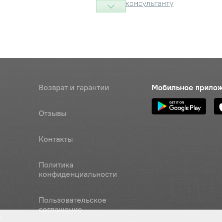
консультанту
ель
Наличие
Обратитесь к
консультанту
КПП (Тихмаш)
Наличие
Обратитесь к
Возврат и гарантии
Мобильное прило
консультанту
Отзывы
Контакты
Политика
конфиденциальности
Пользовательское
соглашение
а