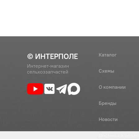
100
700.17.01.323
Отражат
101
700.17.01.019-1
Фланец 
(700.17.01.019)
© ИНТЕРПОЛЕ
Каталог
Интернет-магазин
Схемы
сельхоззапчастей
О компании
Бренды
Новости
Доставка и оплат