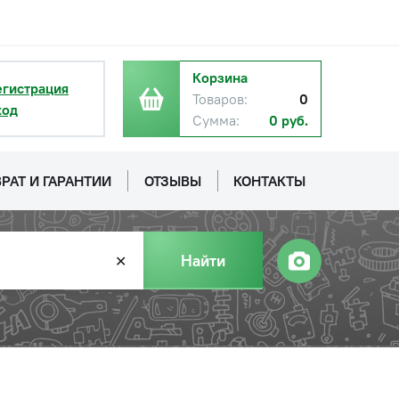
Корзина
егистрация
Товаров:
0
ход
Сумма:
0 руб.
с НДС
−
+
Купить
руб.
РАТ И ГАРАНТИИ
ОТЗЫВЫ
КОНТАКТЫ
Найти
✕