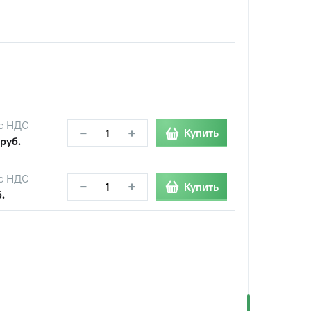
с НДС
−
+
Купить
руб.
с НДС
−
+
Купить
.