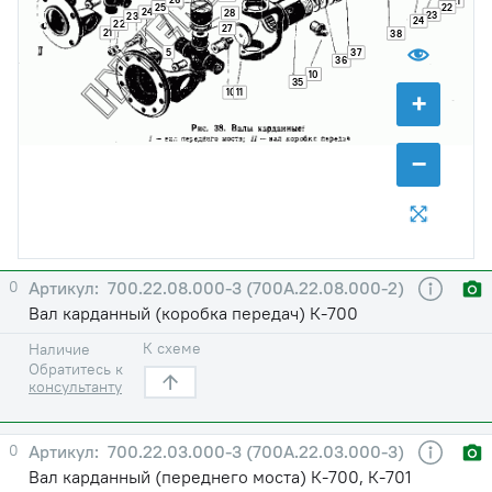
21
25
22
24
28
23
23
24
22
27
21
38
5
37
36
10
35
+
10
11
−
0
700.22.08.000-3 (700А.22.08.000-2)
Вал карданный (коробка передач) К-700
К схеме
Наличие
Обратитесь к
консультанту
0
700.22.03.000-3 (700А.22.03.000-3)
Вал карданный (переднего моста) К-700, К-701