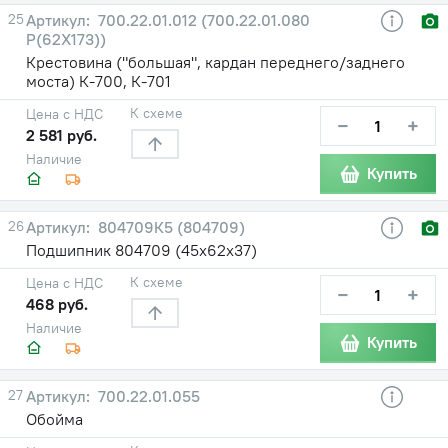
25
700.22.01.012 (700.22.01.080
Р(62Х173))
Крестовина ("большая", кардан переднего/заднего
моста) К-700, К-701
К схеме
Цена с НДС
−
+
2 581 руб.
Наличие
Купить
26
804709К5 (804709)
Подшипник 804709 (45х62х37)
К схеме
Цена с НДС
−
+
468 руб.
Наличие
Купить
27
700.22.01.055
Обойма