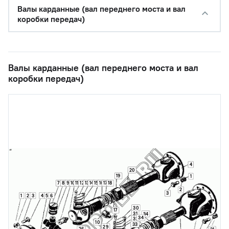
Валы карданные (вал переднего моста и вал
коробки передач)
Валы карданные (вал переднего моста и вал
коробки передач)
4
20
19
1
7
8
9
10
11
12
13
14
15
16
17
18
2
3
1
2
3
4
5
6
30
17
31
34
34
32
10
33
29
26