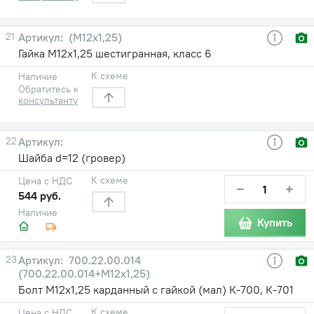
21
(М12х1,25)
Гайка М12х1,25 шестигранная, класс 6
К схеме
Наличие
Обратитесь к
консультанту
22
Шайба d=12 (гровер)
К схеме
Цена с НДС
−
+
544 руб.
Наличие
Купить
23
700.22.00.014
(700.22.00.014+М12х1,25)
Болт М12х1,25 карданный с гайкой (мал) К-700, К-701
К схеме
Цена с НДС