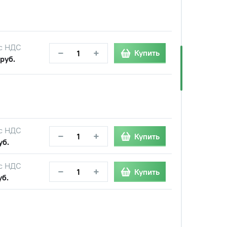
с НДС
−
+
Купить
руб.
с НДС
−
+
Купить
уб.
с НДС
−
+
Купить
уб.