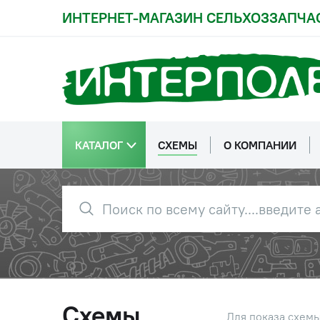
ИНТЕРНЕТ-МАГАЗИН СЕЛЬХОЗЗАПЧА
1
700А.1701060-2
Диск на
(700А.17.01.060-
02)
2
700А.1701540-1
Барабан 
КАТАЛОГ
СХЕМЫ
О КОМПАНИИ
(700А.17.01.540-1)
3
700А.1701016-1
Кольцо К
(700А.17.01.016-1)
4
700А.1701018
Обойма
(700.17.01.018-2)
5
2256010-1701013
Шкив
Схемы
Для показа схем