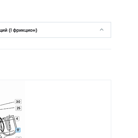
с НДС
−
+
Купить
б.
щий (I фрикцион)
с НДС
−
+
Купить
уб.
с НДС
−
+
Купить
.
с НДС
−
+
Купить
уб.
с НДС
−
+
Купить
30
уб.
25
4
17