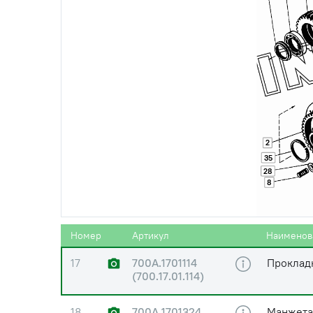
12
700А.1701055-3
Барабан
(700А.17.01.055-3)
13
700А.1701056-3
Шестерня
(700А.17.01.056-3)
14
700А.1701057-1
Диск пр
(700А.17.01.057-1)
2
35
15
700А.1701101-1
Кольцо
28
(700А.17.01.101-1)
8
16
700А.1701106
Кольцо
(700А.17.01.106-2)
Номер
Артикул
Наименов
17
700А.1701114
Проклад
(700.17.01.114)
18
700А.1701324
Манжета