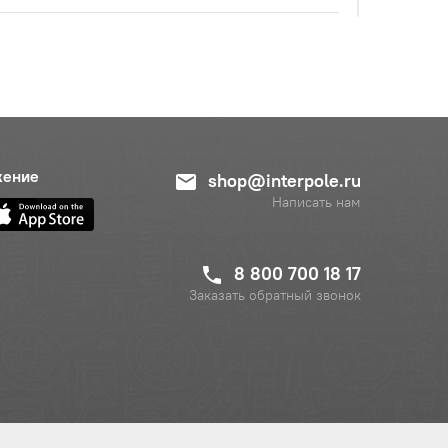
с НДС
−
+
Купить
б.
жение
shop@interpole.ru
с НДС
−
+
Написать нам
Купить
уб.
8 800 700 18 17
Заказать обратный звонок
с НДС