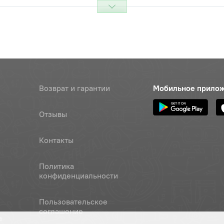
Цена 
Наличие
681 ру
уплотнительное
Наличие
Обратитесь к
консультанту
Возврат и гарантии
Мобильное прило
распорное
Цена 
Наличие
680 р
Отзывы
промежуточное К-700
Наличие
Контакты
Обратитесь к
консультанту
Политика
Наличие
конфиденциальности
Обратитесь к
консультанту
Пользовательское
соглашение
а
Цена 
Наличие