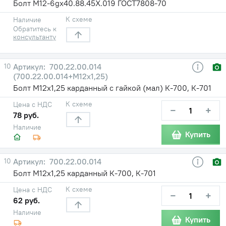
Болт М12-6gх40.88.45Х.019 ГОСТ7808-70
К схеме
Наличие
Обратитесь к
консультанту
10
700.22.00.014
(700.22.00.014+М12х1,25)
Болт М12х1,25 карданный с гайкой (мал) К-700, К-701
К схеме
Цена с НДС
−
+
78 руб.
Наличие
Купить
10
700.22.00.014
Болт М12х1,25 карданный К-700, К-701
К схеме
Цена с НДС
−
+
62 руб.
Наличие
Купить