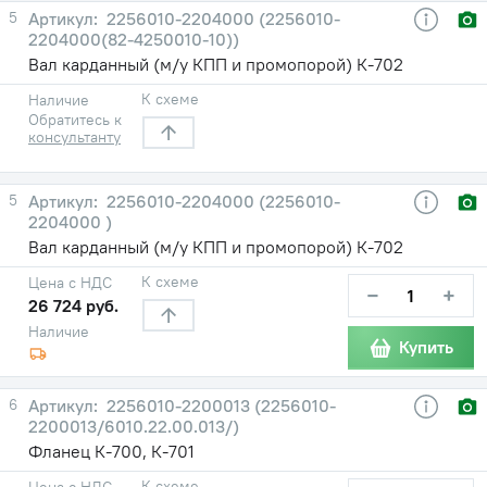
5
2256010-2204000 (2256010-
2204000(82-4250010-10))
Вал карданный (м/у КПП и промопорой) К-702
К схеме
Наличие
Обратитесь к
консультанту
5
2256010-2204000 (2256010-
2204000 )
Вал карданный (м/у КПП и промопорой) К-702
К схеме
Цена с НДС
−
+
26 724 руб.
Наличие
Купить
6
2256010-2200013 (2256010-
2200013/6010.22.00.013/)
Фланец К-700, К-701
К схеме
Цена с НДС