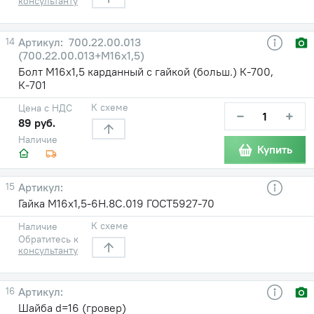
консультанту
14
700.22.00.013
(700.22.00.013+М16х1,5)
Болт М16х1,5 карданный с гайкой (больш.) К-700,
К-701
К схеме
Цена с НДС
−
+
89 руб.
Наличие
Купить
15
Гайка М16х1,5-6Н.8С.019 ГОСТ5927-70
К схеме
Наличие
Обратитесь к
консультанту
16
Шайба d=16 (гровер)