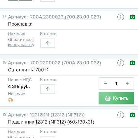
17
700А.2300023 (700.23.00.023)
Прокладка
К схеме
Наличие
Обратитесь к
консультанту
18
700.2300032 (700А.23.00.032)
Сателлит К-700 К.
К схеме
Цена с НДС
−
+
4 315 руб.
Наличие
Купить
19
12312КМ (12312 (NF312))
Подшипник 12312 (NF312) (60х130х31)
К схеме
Наличие
Обратитесь к