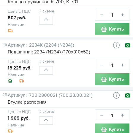
Кольцо пружинное К-700, К-701
К схеме
Цена с НДС
−
+
607 руб.
Наличие
Купить
25
2234К (2234 (N234))
Подшипник 2234 (N234) (170х310х52)
К схеме
Цена с НДС
−
+
18 225 руб.
Наличие
Купить
26
700.2300021 (700.23.00.021)
Втулка распорная
К схеме
Цена с НДС
−
+
1 969 руб.
Наличие
Купить