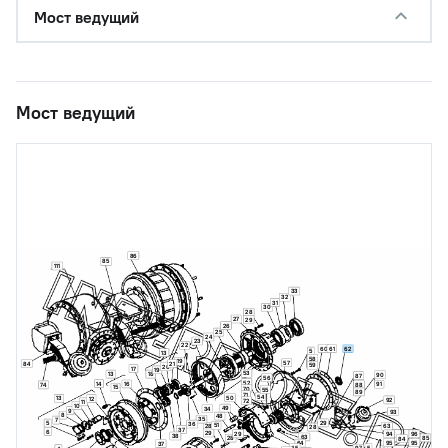
Мост ведущий
Мост ведущий
86
85
111
33
32
31
30
28
27
29
26
25
24
23
22
60
61
62
5
13
58
19
57
84
21
59
20
17
19
53
13
18
90
87
56
52
14
16
91
88
74
15
70
55
89
71
54
50
13
12
92
72
11
10
49
34
9
93
8
48
35
7
29
5
36
51
28
63
28
37
6
29
29
94
96
38
63
85
28
84
95
95
64
37
65
5