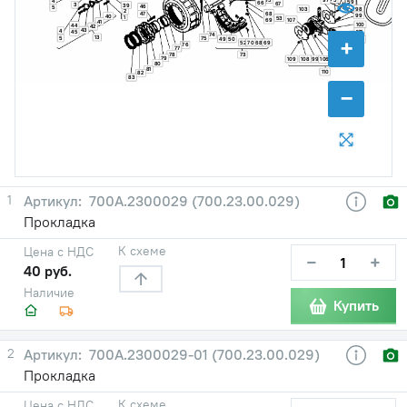
97
4
59
66
67
3
39
46
5
103
98
2
68
47
99
40
1
53
107
69
41
100
44
42
43
4
101
45
74
+
13
75
5
49
50
102
52
70
68
69
76
77
78
73
79
105
104
109
108
99
63
106
80
81
110
82
83
−
1
700А.2300029 (700.23.00.029)
Прокладка
К схеме
Цена с НДС
−
+
40 руб.
Наличие
Купить
2
700А.2300029-01 (700.23.00.029)
Прокладка
К схеме
Цена с НДС