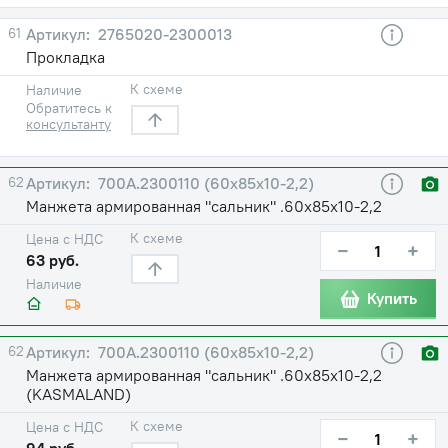
61
2765020-2300013
Прокладка
К схеме
Наличие
Обратитесь к
консультанту
62
700А.2300110 (60х85х10-2,2)
Манжета армированная "сальник" .60х85х10-2,2
К схеме
Цена с НДС
−
+
63 руб.
Наличие
Купить
62
700А.2300110 (60х85х10-2,2)
Манжета армированная "сальник" .60х85х10-2,2
(KASMALAND)
К схеме
Цена с НДС
−
+
94 руб.