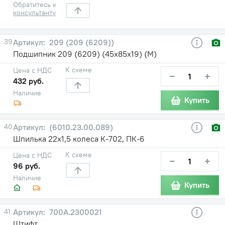
Обратитесь к
консультанту
39
209 (209 (6209))
Подшипник 209 (6209) (45х85х19) (М)
К схеме
Цена с НДС
−
+
432 руб.
Наличие
Купить
40
(6010.23.00.089)
Шпилька 22х1,5 колеса К-702, ПК-6
К схеме
Цена с НДС
−
+
96 руб.
Наличие
Купить
41
700А.2300021
Штифт