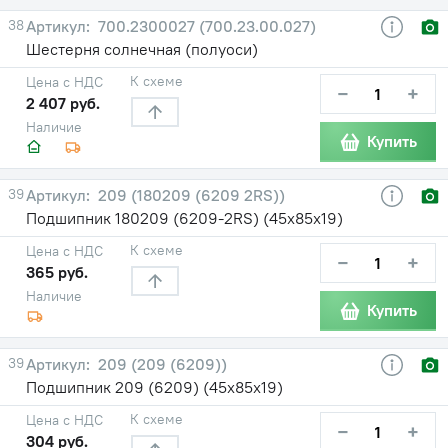
38
700.2300027 (700.23.00.027)
Шестерня солнечная (полуоси)
К схеме
Цена с НДС
−
+
2 407 руб.
Наличие
Купить
39
209 (180209 (6209 2RS))
Подшипник 180209 (6209-2RS) (45х85х19)
К схеме
Цена с НДС
−
+
365 руб.
Наличие
Купить
39
209 (209 (6209))
Подшипник 209 (6209) (45х85х19)
К схеме
Цена с НДС
−
+
304 руб.