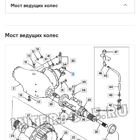
Мост ведущих колес
Мост ведущих колес
13
12
47
13
41
31
33
12
34
46
1
45
35
44
2
32
31
36
13
43
29
12
30
42
27
40
36
37
30
23
26
22
25