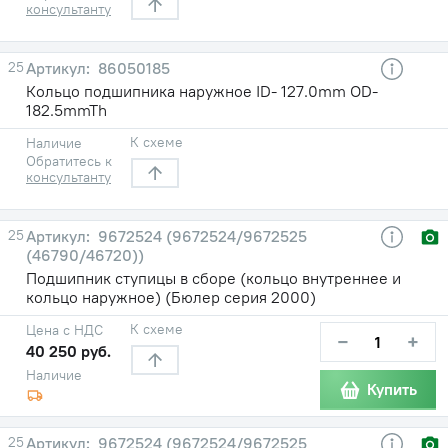
консультанту
25
86050185
Кольцо подшипника наружное ID- 127.0mm OD-
182.5mmTh
К схеме
Наличие
Обратитесь к
консультанту
25
9672524 (9672524/9672525
(46790/46720))
Подшипник ступицы в сборе (кольцо внутреннее и
кольцо наружное) (Бюлер серия 2000)
К схеме
Цена с НДС
−
+
40 250 руб.
Наличие
Купить
25
9672524 (9672524/9672525