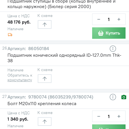
Подшипник ступицы в сборе (кольцо внутреннее и
кольцо наружное) (Бюлер серия 2000)
К схеме
Цена с НДС
−
+
48 176 руб.
Наличие
Купить
26
86050184
Подшипник конический однорядный ID-127.0mm Thk-
38
К схеме
Наличие
Обратитесь к
консультанту
27
9780074 (86035239/9780074)
Болт М20х110 крепления колеса
К схеме
Цена с НДС
−
+
1 340 руб.
Наличие