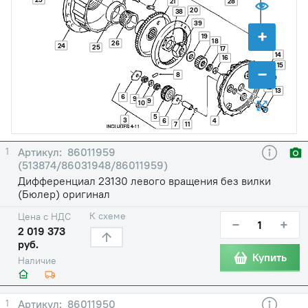
28
21
20
38
39
+
19
18
26
24
25
17
14
16
15
−
8
12
13
6
9
9
10
5
3
4
6
7
11
1
86011959
(513874/86031948/86011959)
Дифференциал 23130 левого вращения без вилки
(Бюлер) оригинал
К схеме
Цена с НДС
−
+
2 019 373
руб.
Купить
Наличие
1
86011950