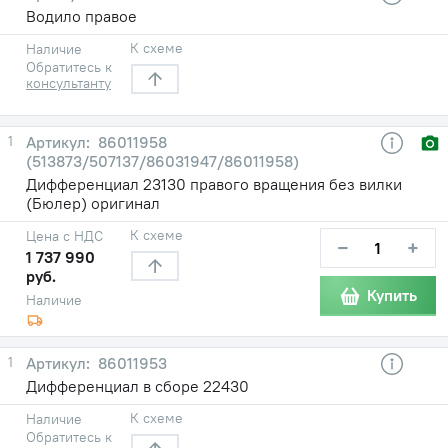
Водило правое
К схеме
Наличие
Обратитесь к
консультанту
1
86011958
(513873/507137/86031947/86011958)
Дифференциал 23130 правого вращения без вилки
(Бюлер) оригинал
К схеме
Цена с НДС
−
+
1 737 990
руб.
Купить
Наличие
1
86011953
Дифференциал в сборе 22430
К схеме
Наличие
Обратитесь к