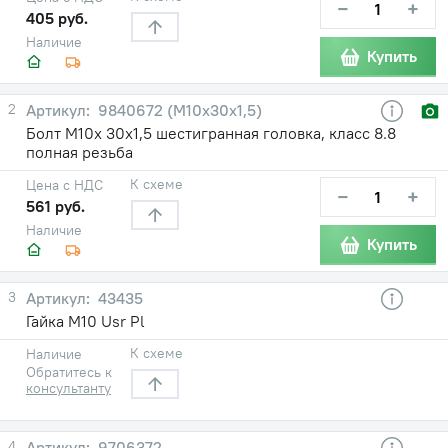
−
+
405 руб.
Наличие
Купить
2
9840672 (М10х30х1,5)
Болт М10х 30х1,5 шестигранная головка, класс 8.8
полная резьба
К схеме
Цена с НДС
−
+
561 руб.
Наличие
Купить
3
43435
Гайка M10 Usr Pl
К схеме
Наличие
Обратитесь к
консультанту
4
9706372