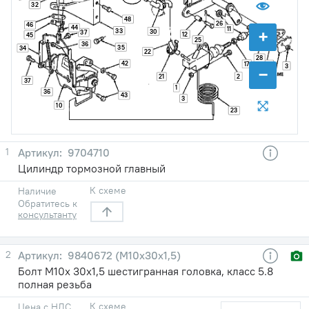
32
48
26
46
44
11
+
33
30
37
12
45
25
36
35
34
22
28
42
17
27
3
−
2
21
37
1
36
43
3
10
23
1
9704710
Цилиндр тормозной главный
К схеме
Наличие
Обратитесь к
консультанту
2
9840672 (М10х30х1,5)
Болт М10х 30х1,5 шестигранная головка, класс 5.8
полная резьба
К схеме
Цена с НДС