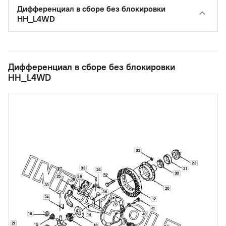
Дифференциал в сборе без блокировки
HH_L4WD
Дифференциал в сборе без блокировки
HH_L4WD
32
23
33
31
24
30
25
26
33
20
36
24
12
41
16
40
14
21
18