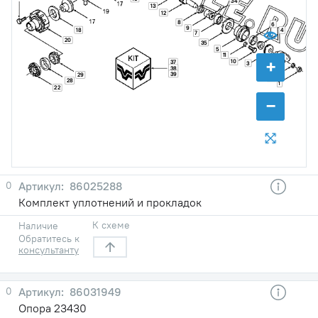
34
13
12
8
6
9
18
4
7
20
35
5
11
+
10
37
3
38
2
39
29
43
28
1
22
−
0
86025288
Комплект уплотнений и прокладок
К схеме
Наличие
Обратитесь к
консультанту
0
86031949
Опора 23430