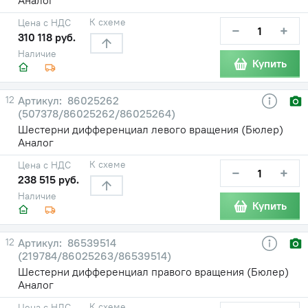
К схеме
Цена с НДС
−
+
310 118 руб.
Наличие
Купить
12
86025262
(507378/86025262/86025264)
Шестерни дифференциал левого вращения (Бюлер)
Аналог
К схеме
Цена с НДС
−
+
238 515 руб.
Наличие
Купить
12
86539514
(219784/86025263/86539514)
Шестерни дифференциал правого вращения (Бюлер)
Аналог
К схеме
Цена с НДС