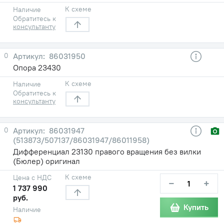
К схеме
Наличие
Обратитесь к
консультанту
0
86031950
Опора 23430
К схеме
Наличие
Обратитесь к
консультанту
0
86031947
(513873/507137/86031947/86011958)
Дифференциал 23130 правого вращения без вилки
(Бюлер) оригинал
К схеме
Цена с НДС
−
+
1 737 990
руб.
Купить
Наличие