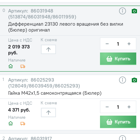
0
86031948
(513874/86031948/86011959)
Дифференциал 23130 левого вращения без вилки
(Бюлер) оригинал
К схеме
Цена с НДС
−
+
2 019 373
руб.
Купить
Наличие
1
86025293
(128049/86039459/86025293)
Гайка М42х1,5 самоконтрящаяся (Бюлер)
К схеме
Цена с НДС
−
+
4 371 руб.
Наличие
Купить
2
86031917