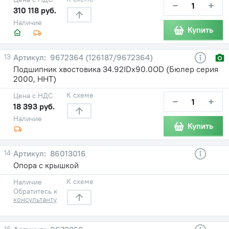
−
+
310 118 руб.
Наличие
Купить
13
9672364 (126187/9672364)
Подшипник хвостовика 34.92IDх90.0OD (Бюлер серия
2000, HHT)
К схеме
Цена с НДС
−
+
18 393 руб.
Наличие
Купить
14
86013016
Опора с крышкой
К схеме
Наличие
Обратитесь к
консультанту
16