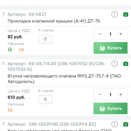
0
43-0627
Прокладка клапанной крышки (А-41) ДТ-75
К схеме
Цена с НДС
−
+
82 руб.
Наличие
Купить
0
60-06.114.00 (236-1007032-В1/236-
1007032-Б)
Втулка направляющего клапана ЯМЗ,ДТ-75,Т-4 (ПАО
Автодизель)
К схеме
Цена с НДС
−
+
610 руб.
Наличие
Купить
0
236-1003114В (236-1003114-В2)
Кольцо уплотнительное стакана форсунки (ПАО