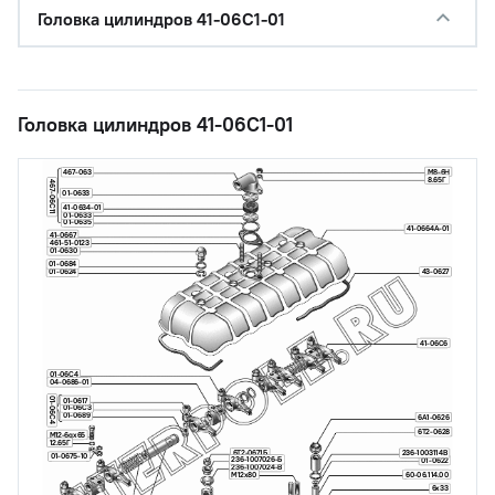
Головка цилиндров 41-06С1-01
Головка цилиндров 41-06С1-01
М8-6Н
467-063
8.65Г
467-06С11
01-0633
41-0634-01
01-0633
01-0635
41-0664А-01
41-0667
461-51-0123
01-0630
01-0684
43-0627
01-0624
41-06С6
01-06С4
04-0686-01
01-06С4
01-0617
01-06С3
01-0689
6А1-0626
6Т2-0628
М12-6gх65
12.65Г
6Т2-0671Б
236-1003114В
01-0675-10
236-1007026-Б
01-0622
236-1007024-В
М12х80
60-06.114.00
6х33