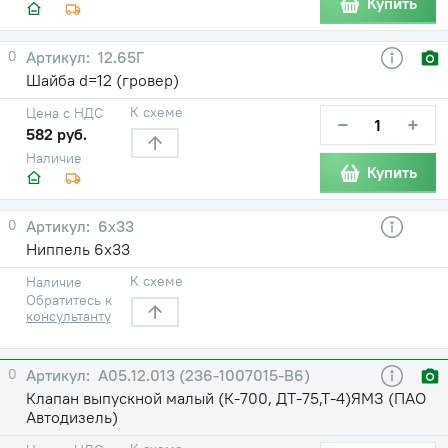
Купить
0
12.65Г
Шайба d=12 (гровер)
К схеме
Цена с НДС
−
+
582 руб.
Наличие
Купить
0
6х33
Ниппель 6х33
К схеме
Наличие
Обратитесь к
консультанту
0
А05.12.013 (236-1007015-В6)
Клапан выпускной малый (К-700, ДТ-75,Т-4)ЯМЗ (ПАО
Автодизель)