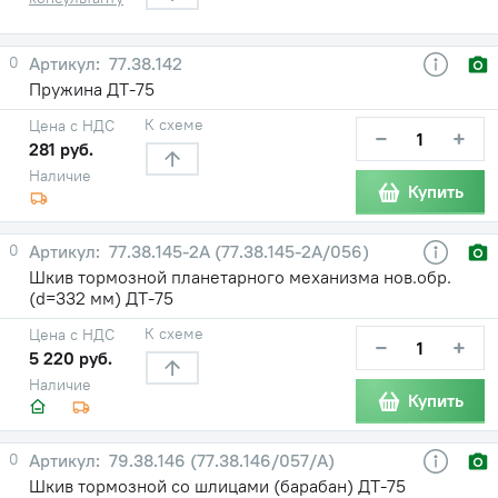
0
77.38.142
Пружина ДТ-75
К схеме
Цена с НДС
−
+
281 руб.
Наличие
Купить
0
77.38.145-2А (77.38.145-2А/056)
Шкив тормозной планетарного механизма нов.обр.
(d=332 мм) ДТ-75
К схеме
Цена с НДС
−
+
5 220 руб.
Наличие
Купить
0
79.38.146 (77.38.146/057/А)
Шкив тормозной со шлицами (барабан) ДТ-75