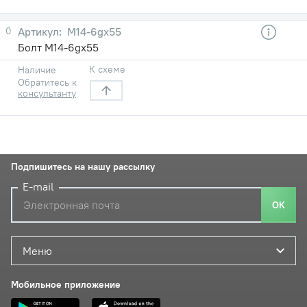
0
М14-6gх55
Болт М14-6gх55
К схеме
Наличие
Обратитесь к
консультанту
Подпишитесь на нашу рассылку
E-mail
ОК
Меню
Мобильное приложение