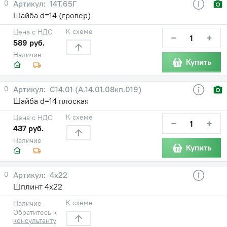
0
14Т.65Г
Шайба d=14 (гровер)
К схеме
Цена с НДС
−
+
589 руб.
Наличие
Купить
0
С14.01 (А.14.01.08кп.019)
Шайба d=14 плоская
К схеме
Цена с НДС
−
+
437 руб.
Наличие
Купить
0
4х22
Шплинт 4х22
К схеме
Наличие
Обратитесь к
консультанту