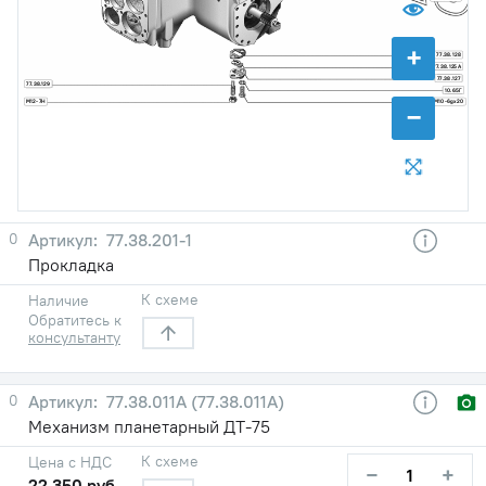
+
77.38.128
77.38.125А
77.38.127
77.38.129
10.65Г
М12-7Н
М10-6gх20
−
0
77.38.201-1
Прокладка
К схеме
Наличие
Обратитесь к
консультанту
0
77.38.011A (77.38.011А)
Механизм планетарный ДТ-75
К схеме
Цена с НДС
−
+
22 350 руб.