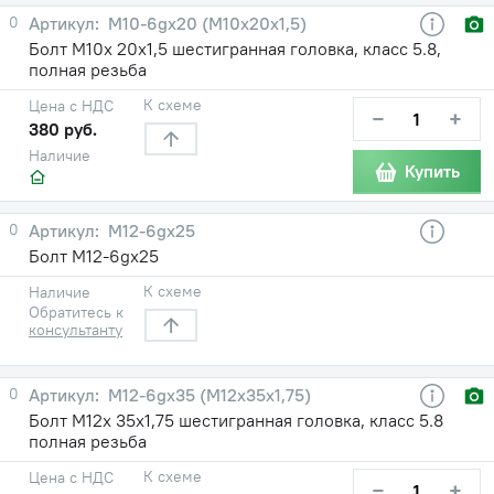
0
М10-6gх20 (М10х20х1,5)
Болт М10х 20х1,5 шестигранная головка, класс 5.8,
полная резьба
К схеме
Цена с НДС
−
+
380 руб.
Наличие
Купить
0
М12-6gх25
Болт М12-6gх25
К схеме
Наличие
Обратитесь к
консультанту
0
М12-6gх35 (М12х35х1,75)
Болт М12х 35х1,75 шестигранная головка, класс 5.8
полная резьба
К схеме
Цена с НДС
−
+