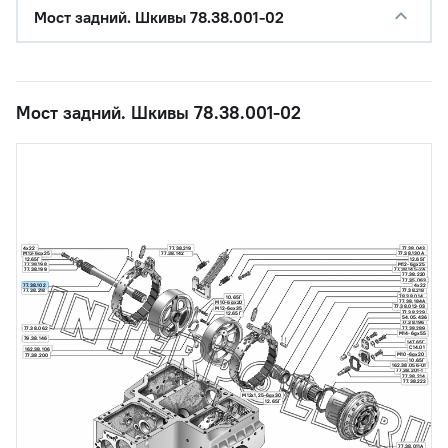
Мост задний. Шкивы 78.38.001-02
Мост задний. Шкивы 78.38.001-02
4х22
77.38.219
77.38.043
77.38.142
77.38.130А
М12-6gх25
12.65Г
12.65Г
77.38.198
М12-6gх25
77.38.199
77.38.145-2А
77.38.220
77.35.063
77.38.102
4х22
77.38.218
77.38.218
78.38.014
10.65Г
77.38.184А
М10-6gх20
77.38.012-03
М12-6gх35
77.38.229
12.65Г
54.05.436
77.38.196
77.38.062
77.38.289
М14-6gх55
79.38.146
14Т.65Г
С14.01
162.38.106
М10-6gх20
77.38.200
10.65Г
162.38.056-01
77.38.201-1
77.38.214
77.38.222
М12х1,25-6gх30
12.65Г
77.38.011A