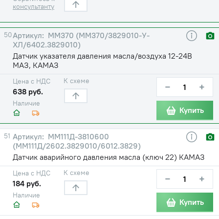
консультанту
50
ММ370 (ММ370/3829010-У-
ХЛ/6402.3829010)
Датчик указателя давления масла/воздуха 12-24В
МАЗ, КАМАЗ
К схеме
Цена с НДС
−
+
638 руб.
Наличие
Купить
51
ММ111Д-3810600
(ММ111Д/2602.3829010/6012.3829)
Датчик аварийного давления масла (ключ 22) КАМАЗ
К схеме
Цена с НДС
−
+
184 руб.
Наличие
Купить