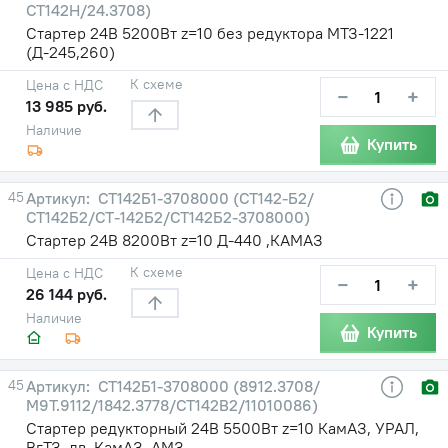
СТ142Н/24.3708)
Стартер 24В 5200Вт z=10 без редуктора МТЗ-1221
(Д-245,260)
К схеме
Цена с НДС
−
+
13 985 руб.
Наличие
Купить
45
СТ142Б1-3708000 (СТ142-Б2/
СТ142Б2/СТ-142Б2/СТ142Б2-3708000)
Стартер 24В 8200Вт z=10 Д-440 ,КАМАЗ
К схеме
Цена с НДС
−
+
26 144 руб.
Наличие
Купить
45
СТ142Б1-3708000 (8912.3708/
М9Т.9112/1842.3778/СТ142В2/11010086)
Стартер редукторный 24В 5500Вт z=10 КамАЗ, УРАЛ,
ВгТЗ, дв. КамАЗ, АМЗ