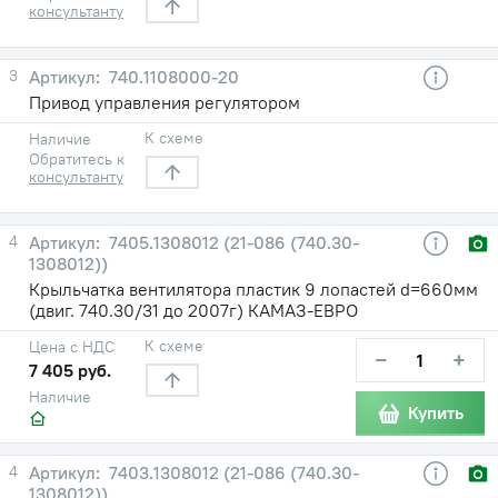
консультанту
3
740.1108000-20
Привод управления регулятором
К схеме
Наличие
Обратитесь к
консультанту
4
7405.1308012 (21-086 (740.30-
1308012))
Крыльчатка вентилятора пластик 9 лопастей d=660мм
(двиг. 740.30/31 до 2007г) КАМАЗ-ЕВРО
К схеме
Цена с НДС
−
+
7 405 руб.
Наличие
Купить
4
7403.1308012 (21-086 (740.30-
1308012))