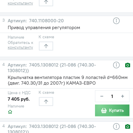
консультанту
3
740.1108000-20
Привод управления регулятором
К схеме
Наличие
Обратитесь к
консультанту
4
7405.1308012 (21-086 (740.30-
1308012))
Крыльчатка вентилятора пластик 9 лопастей d=660мм
(двиг. 740.30/31 до 2007г) КАМАЗ-ЕВРО
К схеме
Цена с НДС
−
+
7 405 руб.
Наличие
Купить
4
7403.1308012 (21-086 (740.30-
1308012))