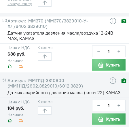
консультанту
50
ММ370 (ММ370/3829010-У-
ХЛ/6402.3829010)
Датчик указателя давления масла/воздуха 12-24В
МАЗ, КАМАЗ
К схеме
Цена с НДС
−
+
638 руб.
Наличие
Купить
51
ММ111Д-3810600
(ММ111Д/2602.3829010/6012.3829)
Датчик аварийного давления масла (ключ 22) КАМАЗ
К схеме
Цена с НДС
−
+
184 руб.
Наличие
Купить