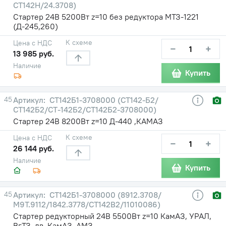
СТ142Н/24.3708)
Стартер 24В 5200Вт z=10 без редуктора МТЗ-1221
(Д-245,260)
К схеме
Цена с НДС
−
+
13 985 руб.
Наличие
Купить
45
СТ142Б1-3708000 (СТ142-Б2/
СТ142Б2/СТ-142Б2/СТ142Б2-3708000)
Стартер 24В 8200Вт z=10 Д-440 ,КАМАЗ
К схеме
Цена с НДС
−
+
26 144 руб.
Наличие
Купить
45
СТ142Б1-3708000 (8912.3708/
М9Т.9112/1842.3778/СТ142В2/11010086)
Стартер редукторный 24В 5500Вт z=10 КамАЗ, УРАЛ,
ВгТЗ, дв. КамАЗ, АМЗ