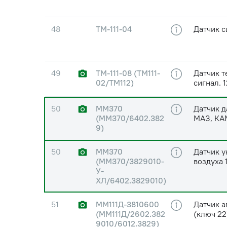
48
ТМ-111-04
Датчик с
49
ТМ-111-08 (ТМ111-
Датчик т
02/ТМ112)
сигнал. 
50
ММ370
Датчик д
(ММ370/6402.382
МАЗ, КА
9)
50
ММ370
Датчик у
(ММ370/3829010-
воздуха
У-
ХЛ/6402.3829010)
51
ММ111Д-3810600
Датчик а
(ММ111Д/2602.382
(ключ 2
9010/6012.3829)