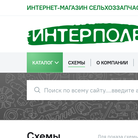
27
1/21641/11
Гайка
ИНТЕРНЕТ-МАГАЗИН СЕЛЬХОЗЗАПЧА
29
1/05200/01
Шайба пл
30
1/05168/73
Шайба d=
КАТАЛОГ
СХЕМЫ
О КОМПАНИИ
31
1/05170/73
Шайба пр
33
1/05172/77
Шайба d=
35
870017
Болт М12
Схемы
Для показа схем