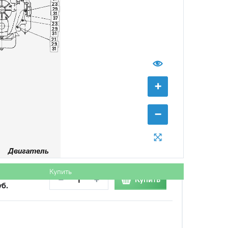
23
29
31
37
23
29
31
21
29
с НДС
31
−
+
Купить
 руб.
+
−
с НДС
−
+
Купить
 руб.
Купить
с НДС
−
+
Купить
уб.