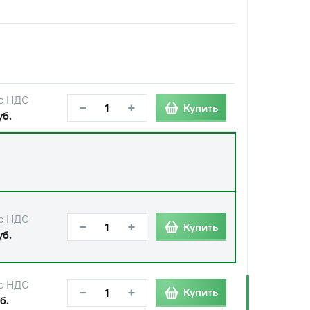
с НДС
−
+
Купить
уб.
с НДС
−
+
Купить
уб.
с НДС
−
+
Купить
б.