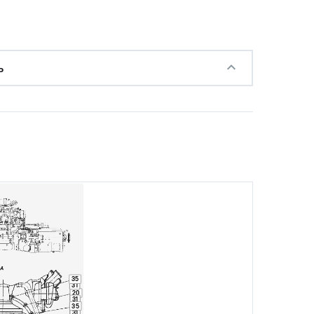
ь
35
31
с НДС
20
−
+
31
Купить
35
 руб.
31