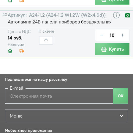
40
А24-1,2 (А24-1,2 W1,2W (W2x4,6d))
Автолампа 24В панели приборов безцокольная
К схеме
Цена с НДС
−
+
14 руб.
Наличие
Купить
Подпишитесь на нашу рассылку
E-mail
ОК
Меню
Мобильное приложение