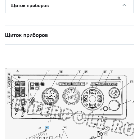
Щиток приборов
Щиток приборов
17
30
15
31
27
16
22
23
19
21
28
18
38
26
25
5
20
24
40
39
9
8
10
14
13