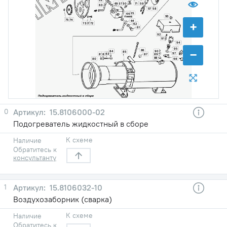
69
67
60
71
59
63
57
58
65
66
93
75
74
+
64
73
17
72
62
61
92
91
94
95
−
86
84
90
85
97
83
96
82
87
81
89
88
99
98
80
0
15.8106000-02
Подогреватель жидкостный в сборе
К схеме
Наличие
Обратитесь к
консультанту
1
15.8106032-10
Воздухозаборник (сварка)
К схеме
Наличие
Обратитесь к