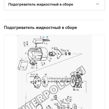
Подогреватель жидкостный в сборе
Подогреватель жидкостный в сборе
7
6
5
10
4
11
12
16
21
17
18
20
22
19
3
14
2
13
11
10
15
8
1
36
37
35
31
32
33
17
34
38
39
40
41
42
43
42
44
41
40
45
46
51
52
50
55
53
70
66
54
61
62