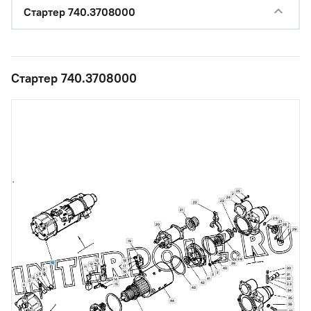
Стартер 740.3708000
Стартер 740.3708000
25
2
24
23
22
21
26
27
20
28
2
29
19
38
13
18
10
39
12
17
11
30
40
9
16
2
8
31
3
7
6
41
32
14
5
42
15
33
4
43
34
35
44
36
37