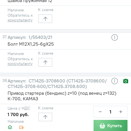
Шайба пружинная 12
К схеме
Наличие
Обратитесь к
консультанту
37
1/55403/21
Болт М12Х1,25-6gХ25
К схеме
Наличие
Обратитесь к
консультанту
38
СТ142Б-3708600 (СТ142Б-3708600/
СТ142Б-3708-600/СТ142Б.3708.600)
Привод стартера (бендикс) z=10 (под венец z=132)
К-700, КАМАЗ
К схеме
Цена с НДС
−
+
1 700 руб.
Наличие
Купить