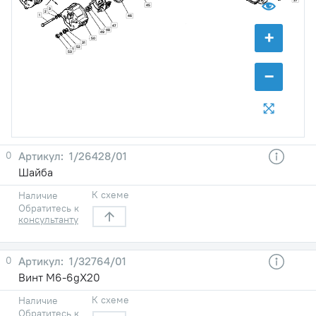
45
3
2
1
46
47
+
48
49
50
31
52
2
53
−
0
1/26428/01
Шайба
К схеме
Наличие
Обратитесь к
консультанту
0
1/32764/01
Винт М6-6gХ20
К схеме
Наличие
Обратитесь к