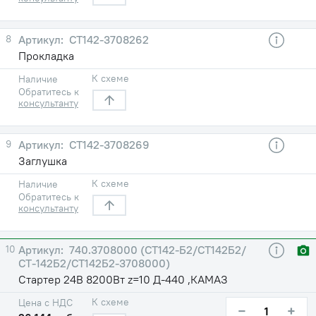
8
СТ142-3708262
Прокладка
К схеме
Наличие
Обратитесь к
консультанту
9
СТ142-3708269
Заглушка
К схеме
Наличие
Обратитесь к
консультанту
10
740.3708000 (СТ142-Б2/СТ142Б2/
СТ-142Б2/СТ142Б2-3708000)
Стартер 24В 8200Вт z=10 Д-440 ,КАМАЗ
К схеме
Цена с НДС
−
+