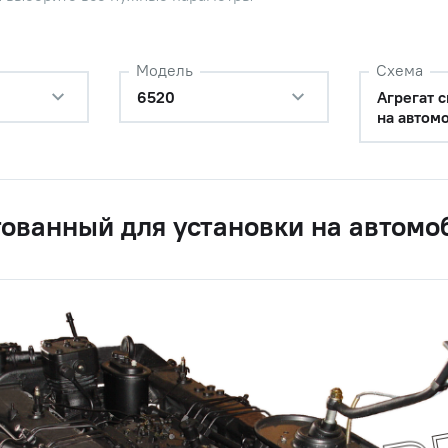
консультанту
казателя давления масла/
Модель
Схема
Цена 
Наличие
 12-24В МАЗ, КАМАЗ
6520
Агрегат 
638 р
на автом
варийного давления масла
Цена 
Наличие
2) КАМАЗ
184 ру
тованный для установки на автомо
варийного давления масла
Цена 
Наличие
2) КАМАЗ
184 ру
варийного давления масла
Цена 
Наличие
2) КАМАЗ
184 ру
варийного давления масла
Цена 
Наличие
2) КАМАЗ