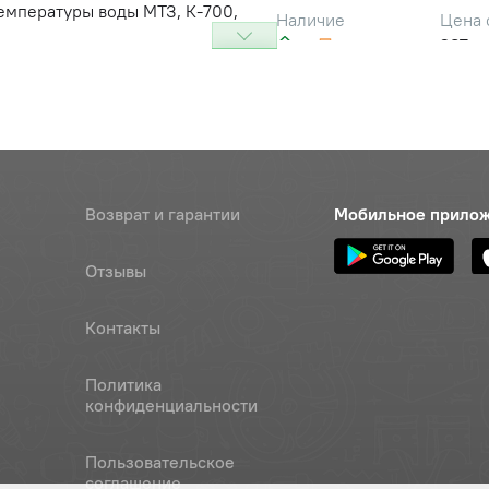
емпературы воды МТЗ, К-700,
Цена 
Наличие
287 ру
емпературы воды МТЗ, К-700,
Цена 
Наличие
287 ру
емпературы воды МТЗ, К-700,
Цена 
Наличие
Возврат и гарантии
Мобильное прило
287 ру
Отзывы
М100А-Т ТУ 37.003.568-77
Наличие
Обратитесь к
Контакты
консультанту
М111-06
Политика
Наличие
конфиденциальности
Обратитесь к
консультанту
Пользовательское
М111-06
Наличие
соглашение