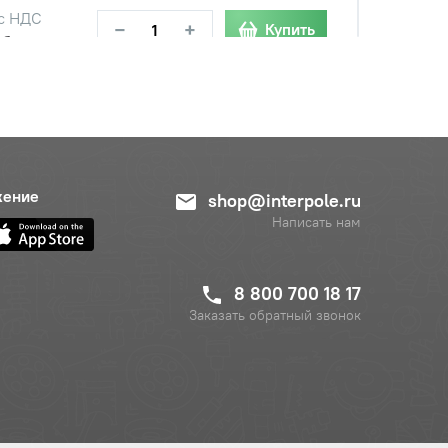
с НДС
−
+
Купить
б.
с НДС
−
+
Купить
б.
с НДС
жение
−
+
shop@interpole.ru
Купить
б.
Написать нам
8 800 700 18 17
Заказать обратный звонок