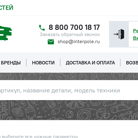
СТЕЙ
авления масла/воздуха 12-24В
Наличие
МАЗ
Обратитесь к
консультанту
8 800 700 18 17
Р
Заказать обратный звонок
В
казателя давления масла/
shop@interpole.ru
Цена 
Наличие
 12-24В МАЗ, КАМАЗ
638 р
БРЕНДЫ
НОВОСТИ
ДОСТАВКА И ОПЛАТА
ВОЗВ
авления масла/воздуха 12-24В
Наличие
МАЗ
Обратитесь к
консультанту
казателя давления масла/
Цена 
Наличие
 12-24В МАЗ, КАМАЗ
638 р
авления масла/воздуха 12-24В
Наличие
МАЗ
Обратитесь к
ы выберите все нужные параметры