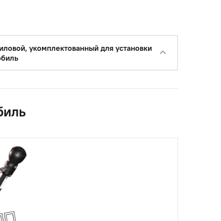
с НДС
−
+
Купить
силовой, укомплектованный для установки
уб.
обиль
с НДС
−
+
Купить
б.
биль
с НДС
−
+
Купить
б.
с НДС
−
+
Купить
б.
с НДС
−
+
Купить