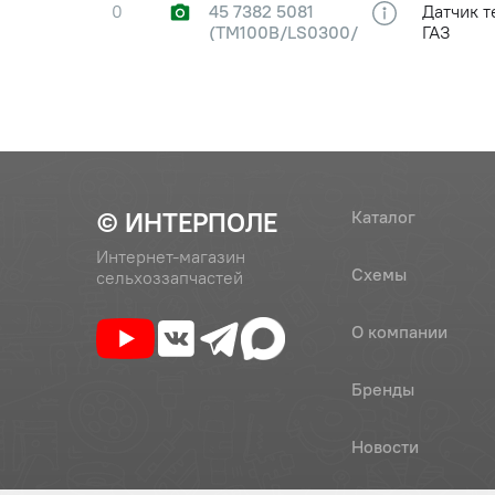
0
45 7382 5081
Датчик т
(ТМ100В/LS0300/
ГАЗ
ТМ100В-3808000)
0
45 7382 5081
Датчик т
(ТМ100В/LS0300/
ГАЗ
ТМ100В-3808000)
0
45 7382 5081
Датчик т
© ИНТЕРПОЛЕ
Каталог
(ТМ100В/LS0300/
ГАЗ
ТМ100В-3808000)
Интернет-магазин
Схемы
сельхоззапчастей
0
45 7382 5043
Датчик Т
О компании
0
45 7382 5169
Бренды
Датчик Т
Новости
0
45 7382 5169
Датчик Т