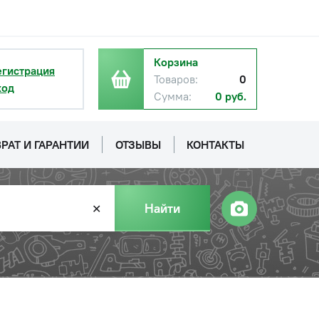
Корзина
егистрация
Товаров:
0
ход
Сумма:
0 руб.
с НДС
−
+
Купить
уб.
РАТ И ГАРАНТИИ
ОТЗЫВЫ
КОНТАКТЫ
Найти
✕
с НДС
−
+
Купить
уб.