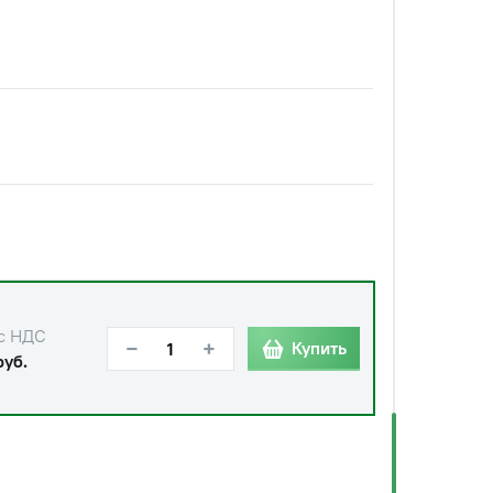
с НДС
−
+
Купить
руб.