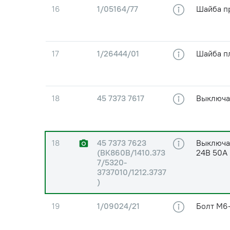
16
1/05164/77
Шайба п
17
1/26444/01
Шайба п
18
45 7373 7617
Выключа
18
45 7373 7623
Выключа
(ВК860В/1410.373
24В 50А
7/5320-
3737010/1212.3737
)
19
1/09024/21
Болт М6