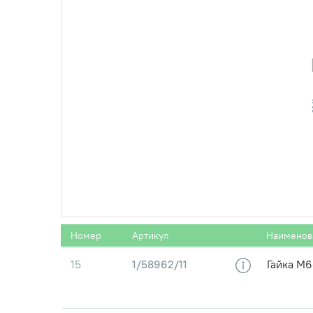
13
6520-3703158-13
Крышка 
батарей
13
5320-3703158-20
Крышка 
батарей
14
5320-3703084
Рамка к
батарей
14
5320-3703084
Рамка к
батарей
Номер
Артикул
Наименов
15
1/58962/11
Гайка М